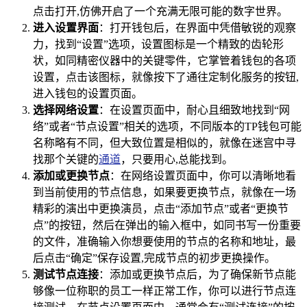
点击打开,仿佛开启了一个充满无限可能的数字世界。
进入设置界面
：打开钱包后，在界面中凭借敏锐的观察
力，找到“设置”选项，设置图标是一个精致的齿轮形
状，如同精密仪器中的关键零件，它掌管着钱包的各项
设置，点击该图标，就像按下了通往定制化服务的按钮,
进入钱包的设置页面。
选择网络设置
：在设置页面中，耐心且细致地找到“网
络”或者“节点设置”相关的选项，不同版本的TP钱包可能
名称略有不同，但大致位置是相似的，就像在迷宫中寻
找那个关键的
通道
，只要用心,总能找到。
添加或更换节点
：在网络设置页面中，你可以清晰地看
到当前使用的节点信息，如果要更换节点，就像在一场
精彩的演出中更换演员，点击“添加节点”或者“更换节
点”的按钮，然后在弹出的输入框中，如同书写一份重要
的文件，准确输入你想要使用的节点的名称和地址，最
后点击“确定”保存设置,完成节点的初步更换操作。
测试节点连接
：添加或更换节点后，为了确保新节点能
够像一位称职的员工一样正常工作，你可以进行节点连