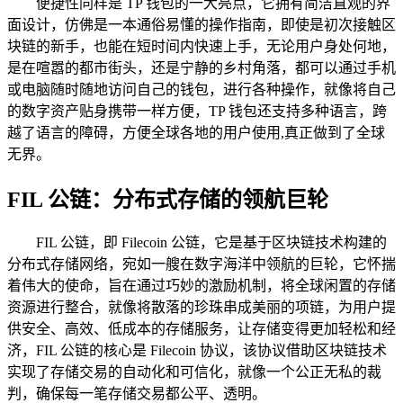
便捷性同样是 TP 钱包的一大亮点，它拥有简洁直观的界
面设计，仿佛是一本通俗易懂的操作指南，即使是初次接触区
块链的新手，也能在短时间内快速上手，无论用户身处何地，
是在喧嚣的都市街头，还是宁静的乡村角落，都可以通过手机
或电脑随时随地访问自己的钱包，进行各种操作，就像将自己
的数字资产贴身携带一样方便，TP 钱包还支持多种语言，跨
越了语言的障碍，方便全球各地的用户使用,真正做到了全球
无界。
FIL 公链：分布式存储的领航巨轮
FIL 公链，即 Filecoin 公链，它是基于区块链技术构建的
分布式存储网络，宛如一艘在数字海洋中领航的巨轮，它怀揣
着伟大的使命，旨在通过巧妙的激励机制，将全球闲置的存储
资源进行整合，就像将散落的珍珠串成美丽的项链，为用户提
供安全、高效、低成本的存储服务，让存储变得更加轻松和经
济，FIL 公链的核心是 Filecoin 协议，该协议借助区块链技术
实现了存储交易的自动化和可信化，就像一个公正无私的裁
判，确保每一笔存储交易都公平、透明。