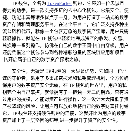
TP 钱包，全名为
TokenPocket
钱包，它宛如一位忠诚且
得力的助手，是一款支持多链的去中心化钱包，它集安全、便
捷、功能丰富等诸多优点于一身，为用户打造了一站式的数字
资产存储和管理服务平台，在这个平台上，它广泛支持多种主
流公链和代币，就像一个包容万象的数字资产宝库，用户只需
轻轻操作，就能在 TP 钱包中轻松地完成资产的收发、交易、
兑换等一系列操作，仿佛在自己的数字王国中自由穿梭，用户
还能凭借这个钱包参与到各种精彩纷呈的区块链应用和项目
中,开启属于自己的数字资产探索之旅。
安全性，无疑是 TP 钱包的一大显著优势，它如同一位严
谨的守护者，采用了多重加密技术和私钥管理机制，全方位确
保用户的数字资产安全无虞，在 TP 钱包的世界里，用户的私
钥完全由自己掌控，就像拥有了一把独一无二的钥匙，只有通
过用户的授权，才能对资产进行操作，这一设计大大降低了资
产被盗取的风险，让用户可以放心地将自己的数字财富托付给
它，TP 钱包还支持硬件钱包的连接，这就好比为用户的数字
资产加上了一层坚固的铠甲,进一步提升了资产的安全性。