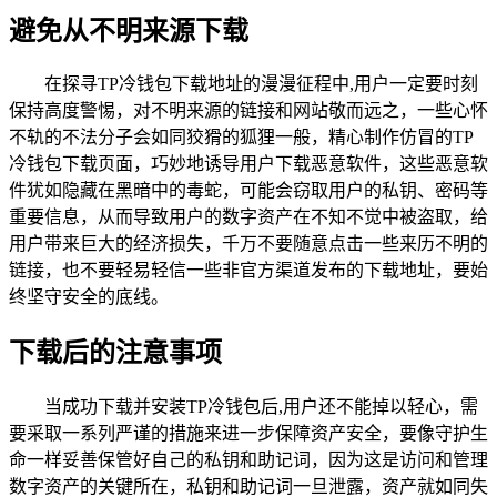
避免从不明来源下载
在探寻TP冷钱包下载地址的漫漫征程中,用户一定要时刻
保持高度警惕，对不明来源的链接和网站敬而远之，一些心怀
不轨的不法分子会如同狡猾的狐狸一般，精心制作仿冒的TP
冷钱包下载页面，巧妙地诱导用户下载恶意软件，这些恶意软
件犹如隐藏在黑暗中的毒蛇，可能会窃取用户的私钥、密码等
重要信息，从而导致用户的数字资产在不知不觉中被盗取，给
用户带来巨大的经济损失，千万不要随意点击一些来历不明的
链接，也不要轻易轻信一些非官方渠道发布的下载地址，要始
终坚守安全的底线。
下载后的注意事项
当成功下载并安装TP冷钱包后,用户还不能掉以轻心，需
要采取一系列严谨的措施来进一步保障资产安全，要像守护生
命一样妥善保管好自己的私钥和助记词，因为这是访问和管理
数字资产的关键所在，私钥和助记词一旦泄露，资产就如同失