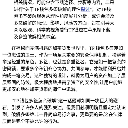
相关情况，可能包含下载途径、步骤等内容，二是
进行“关于TP钱包多签破解的理性
探讨
”，对TP钱
包多签破解现象从理性角度展开分析，或许会涉及
多签破解的原理、影响、风险等方面，旨在引导大
众以客观、科学的视角看待TP钱包在苹果端下载
及多签破解相关事宜。
在神秘而充满机遇的加密货币世界里，TP 钱包多签宛如
一位忠诚的卫士，作为一项至关重要的安全保障机制，扮演着
举足轻重的角色，多签，也就是多重签名，它宛如一把复杂的
密码锁，要求多个私钥齐心协力、共同参与，才能顺利开启并
完成一笔交易，这种独特的设计，就像为用户的资产加上了层
层坚固的防线，极大程度地提高了资产的安全性,让用户能够
更加安心地在加密货币的海洋中遨游。
“TP 钱包多签怎么破解”这一话题却如同一块巨大的磁
石，引发了许多人的强烈关注，但我们必须明确且坚定地认识
到，破解多签绝非一件简单易行之事，更重要的是,这在法律
层面是完全不被允许的行为。