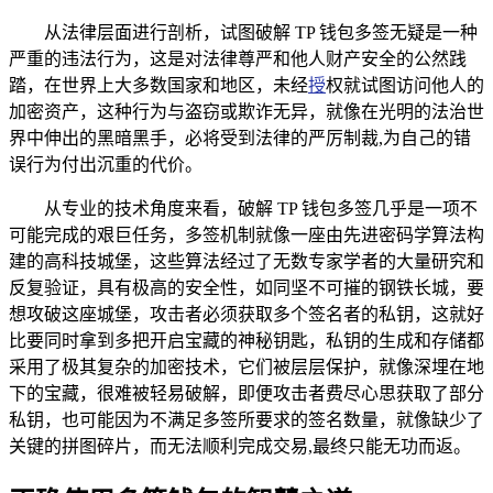
从法律层面进行剖析，试图破解 TP 钱包多签无疑是一种
严重的违法行为，这是对法律尊严和他人财产安全的公然践
踏，在世界上大多数国家和地区，未经
授
权就试图访问他人的
加密资产，这种行为与盗窃或欺诈无异，就像在光明的法治世
界中伸出的黑暗黑手，必将受到法律的严厉制裁,为自己的错
误行为付出沉重的代价。
从专业的技术角度来看，破解 TP 钱包多签几乎是一项不
可能完成的艰巨任务，多签机制就像一座由先进密码学算法构
建的高科技城堡，这些算法经过了无数专家学者的大量研究和
反复验证，具有极高的安全性，如同坚不可摧的钢铁长城，要
想攻破这座城堡，攻击者必须获取多个签名者的私钥，这就好
比要同时拿到多把开启宝藏的神秘钥匙，私钥的生成和存储都
采用了极其复杂的加密技术，它们被层层保护，就像深埋在地
下的宝藏，很难被轻易破解，即便攻击者费尽心思获取了部分
私钥，也可能因为不满足多签所要求的签名数量，就像缺少了
关键的拼图碎片，而无法顺利完成交易,最终只能无功而返。