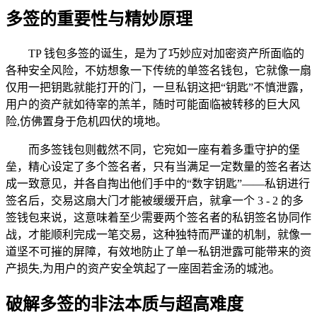
多签的重要性与精妙原理
TP 钱包多签的诞生，是为了巧妙应对加密资产所面临的
各种安全风险，不妨想象一下传统的单签名钱包，它就像一扇
仅用一把钥匙就能打开的门，一旦私钥这把“钥匙”不慎泄露，
用户的资产就如待宰的羔羊，随时可能面临被转移的巨大风
险,仿佛置身于危机四伏的境地。
而多签钱包则截然不同，它宛如一座有着多重守护的堡
垒，精心设定了多个签名者，只有当满足一定数量的签名者达
成一致意见，并各自掏出他们手中的“数字钥匙”——私钥进行
签名后，交易这扇大门才能被缓缓开启，就拿一个 3 - 2 的多
签钱包来说，这意味着至少需要两个签名者的私钥签名协同作
战，才能顺利完成一笔交易，这种独特而严谨的机制，就像一
道坚不可摧的屏障，有效地防止了单一私钥泄露可能带来的资
产损失,为用户的资产安全筑起了一座固若金汤的城池。
破解多签的非法本质与超高难度