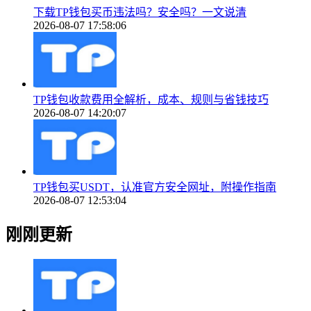
下载TP钱包买币违法吗？安全吗？一文说清
2026-08-07 17:58:06
TP钱包收款费用全解析，成本、规则与省钱技巧
2026-08-07 14:20:07
TP钱包买USDT，认准官方安全网址，附操作指南
2026-08-07 12:53:04
刚刚更新