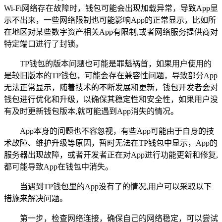
Wi-Fi网络存在故障时，钱包可能会出现加载异常，导致App显
示不出来，一些网络限制也可能影响App的正常显示，比如所
在地区对某些数字资产相关App有限制,或者网络服务提供商对
特定端口进行了封锁。
TP钱包的版本问题也可能是罪魁祸首，如果用户使用的
是较旧版本的TP钱包，可能会存在兼容性问题，导致部分App
无法正常显示，随着技术的不断发展和更新，钱包开发者会对
钱包进行优化和升级，以确保其稳定性和安全性，如果用户没
有及时更新钱包版本,就可能遇到App消失的情况。
App本身的问题也不容忽视，有些App可能由于自身的技
术故障、维护升级等原因，暂时无法在TP钱包中显示，App的
服务器出现故障，或者开发者正在对App进行功能更新和修复,
都可能导致App在钱包中消失。
当遇到TP钱包里的App没有了的情况,用户可以采取以下
措施来解决问题。
第一步，检查网络连接，确保自己的网络稳定，可以尝试