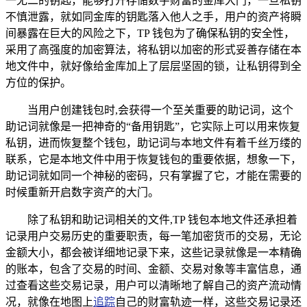
一无二的钥匙，能够打开存储数字财富的金库大门，一旦私钥
不慎泄露，就如同金库的钥匙落入他人之手，用户的资产将瞬
间暴露在巨大的风险之下，TP 钱包为了确保私钥的安全性，
采用了高强度的加密算法，将私钥以加密的形式妥善存储在本
地文件中，就好像给金库加上了层层坚固的锁，让私钥得到全
方位的保护。
当用户创建钱包时,会获得一个至关重要的助记词，这个
助记词就像是一把神奇的“备用钥匙”，它实际上可以用来恢复
私钥，进而恢复整个钱包，助记词与本地文件有着千丝万缕的
联系，它是本地文件中用于恢复钱包的重要依据，想象一下，
助记词就如同一个神秘的密码，只有掌握了它，才能在需要的
时候重新开启数字资产的大门。
除了私钥和助记词相关的文件,TP 钱包本地文件还承担着
记录用户交易历史的重要职责，每一笔加密货币的交易，无论
金额大小，都会被详细地记录下来，这些记录就像是一本精确
的账本，包含了交易的时间、金额、交易对象等丰富信息，通
过查看这些交易记录，用户可以清晰地了解自己的资产流动情
况，就像在地图上
追踪
自己的财富轨迹一样，这些交易记录还