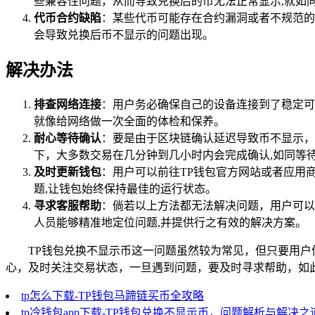
些兼容性问题，从而导致兑换后的币无法正常显示,就如
代币合约缺陷
：某些代币可能存在合约漏洞或者不规范的
会导致兑换后币不显示的问题出现。
解决办法
排查网络连接
：用户务必确保自己的设备连接到了稳定可
就像给网络做一次全面的体检和保养。
耐心等待确认
：要是由于区块链确认延迟导致币不显示，
下，大多数交易在几分钟到几小时内会完成确认,如同等
及时更新钱包
：用户可以前往TP钱包官方网站或者应用
题,让钱包始终保持最佳的运行状态。
寻求客服帮助
：倘若以上方法都无法解决问题，用户可以
人员能够精准地定位问题,并提供行之有效的解决方案。
TP钱包兑换不显示币这一问题虽然较为常见，但只要用户
心，及时关注交易状态，一旦遇到问题，要及时寻求帮助，如
tp怎么下载-TP钱包马蹄链买币全攻略
tp冷钱包app下载-TP钱包兑换不显示币，问题解析与解决之