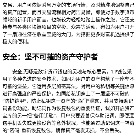
交易，用户可依据瞬息万变的市场行情，及时精准地调整自己
的资产配置，而且交易流程相对简洁易懂，即便对于数字货币
领域的新手用户而言，也能较为轻松地踏上操作之旅，它还支
持参与各类区块链项目的空投、众筹等活动，宛如为用户打开
了一扇通往潜在收益宝藏的大门，为挖掘更多财富机遇提供了
极大的便利。
安全：坚不可摧的资产守护者
安全,无疑是数字货币钱包的灵魂与核心要素，TP钱包采
用了多种先进的安全技术，如同为用户的资产构筑了一座坚不
可摧的堡垒，它运用多层加密算法，对用户的私钥等关键信息
进行高强度的严密保护，如同给私钥穿上了一层坚不可破的
“防护铠甲”，防止私钥这一资产的“命门”泄露，并且支持助记
词备份功能，助记词作为恢复钱包的重要凭证，犹如开启资产
宝库的另一把“备用钥匙”，用户只要妥善保存助记词，即便遭
遇手机丢失或更换设备等意外状况，也能通过助记词这一神奇
的“密码”重新恢复钱包，确保资产毫发无损，不会丢失。