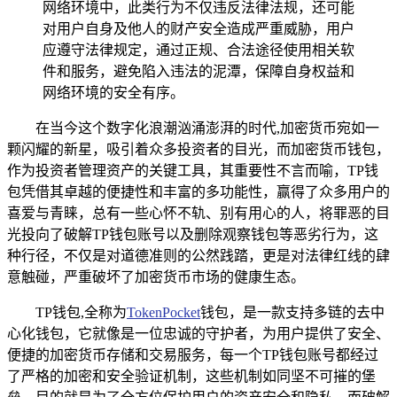
网络环境中，此类行为不仅违反法律法规，还可能
对用户自身及他人的财产安全造成严重威胁，用户
应遵守法律规定，通过正规、合法途径使用相关软
件和服务，避免陷入违法的泥潭，保障自身权益和
网络环境的安全有序。
在当今这个数字化浪潮汹涌澎湃的时代,加密货币宛如一
颗闪耀的新星，吸引着众多投资者的目光，而加密货币钱包，
作为投资者管理资产的关键工具，其重要性不言而喻，TP钱
包凭借其卓越的便捷性和丰富的多功能性，赢得了众多用户的
喜爱与青睐，总有一些心怀不轨、别有用心的人，将罪恶的目
光投向了破解TP钱包账号以及删除观察钱包等恶劣行为，这
种行径，不仅是对道德准则的公然践踏，更是对法律红线的肆
意触碰，严重破坏了加密货币市场的健康生态。
TP钱包,全称为
TokenPocket
钱包，是一款支持多链的去中
心化钱包，它就像是一位忠诚的守护者，为用户提供了安全、
便捷的加密货币存储和交易服务，每一个TP钱包账号都经过
了严格的加密和安全验证机制，这些机制如同坚不可摧的堡