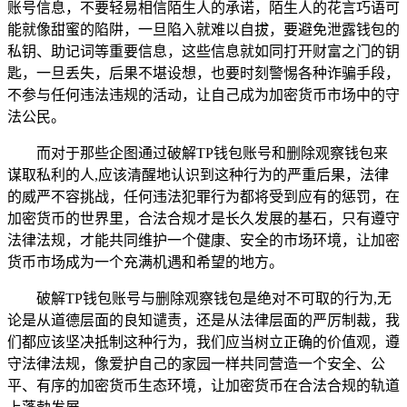
账号信息，不要轻易相信陌生人的承诺，陌生人的花言巧语可
能就像甜蜜的陷阱，一旦陷入就难以自拔，要避免泄露钱包的
私钥、助记词等重要信息，这些信息就如同打开财富之门的钥
匙，一旦丢失，后果不堪设想，也要时刻警惕各种诈骗手段，
不参与任何违法违规的活动，让自己成为加密货币市场中的守
法公民。
而对于那些企图通过破解TP钱包账号和删除观察钱包来
谋取私利的人,应该清醒地认识到这种行为的严重后果，法律
的威严不容挑战，任何违法犯罪行为都将受到应有的惩罚，在
加密货币的世界里，合法合规才是长久发展的基石，只有遵守
法律法规，才能共同维护一个健康、安全的市场环境，让加密
货币市场成为一个充满机遇和希望的地方。
破解TP钱包账号与删除观察钱包是绝对不可取的行为,无
论是从道德层面的良知谴责，还是从法律层面的严厉制裁，我
们都应该坚决抵制这种行为，我们应当树立正确的价值观，遵
守法律法规，像爱护自己的家园一样共同营造一个安全、公
平、有序的加密货币生态环境，让加密货币在合法合规的轨道