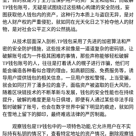
垒，目的就是为了全方位保护用户的资产安全和隐私，而破解
TP钱包账号，无疑是试图绕过这些精心构建的安全防线，妄
图获取他人钱包内的资产，这种行为本质上与盗窃无异，是对
他人财产权的严重侵犯，就如同在光天化日之下抢夺他人的财
物，是对社会公平正义的公然挑战。
从技术层面深入剖析,TP钱包采用了先进的加密算法和严
密的安全防护措施，这些技术就像是一道道复杂的密码锁，让
破解账号成为一件极其困难的事情，那些声称能够轻松破解
TP钱包账号的人，往往是打着诱人的幌子进行诈骗，他们可
能会编造各种看似合理的理由，如高额回报、免费服务等，诱
导用户提供钱包的相关信息，一旦用户放松警惕，上当受骗，
就会如同打开了潘多拉的盒子，面临资产被盗取的巨大风险，
随着区块链技术的不断革新与发展，钱包的安全性能也在持续
提升，破解的难度更是与日俱增，即便有人通过某些非法手段
暂时破解了账号，也会在数字世界中留下明显的痕迹，就如同
在雪地上留下的脚印，最终难逃法律的严厉制裁。
观察钱包是TP钱包中的一项特色功能,它允许用户在不实
际持有私钥的情况下，查看特定地址的资产情况，删除观察钱