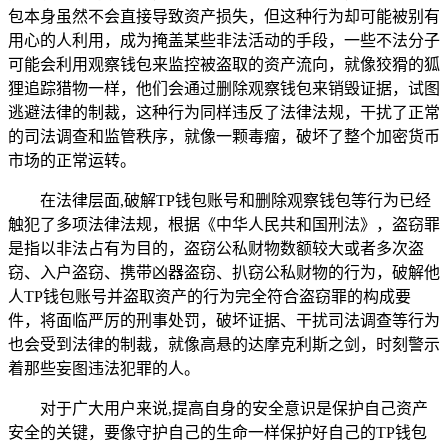
包本身虽然不会直接导致资产损失，但这种行为却可能被别有
用心的人利用，成为掩盖某些非法活动的手段，一些不法分子
可能会利用观察钱包来监控被盗取的资产流向，就像狡猾的狐
狸追踪猎物一样，他们会通过删除观察钱包来销毁证据，试图
逃避法律的制裁，这种行为同样违反了法律法规，干扰了正常
的司法调查和监管秩序，就像一颗毒瘤，破坏了整个加密货币
市场的正常运转。
在法律层面,破解TP钱包账号和删除观察钱包等行为已经
触犯了多项法律法规，根据《中华人民共和国刑法》，盗窃罪
是指以非法占有为目的，盗窃公私财物数额较大或者多次盗
窃、入户盗窃、携带凶器盗窃、扒窃公私财物的行为，破解他
人TP钱包账号并盗取资产的行为完全符合盗窃罪的构成要
件，将面临严厉的刑事处罚，破坏证据、干扰司法调查等行为
也会受到法律的制裁，就像高悬的达摩克利斯之剑，时刻警示
着那些妄图违法犯罪的人。
对于广大用户来说,提高自身的安全意识是保护自己资产
安全的关键，要像守护自己的生命一样保护好自己的TP钱包