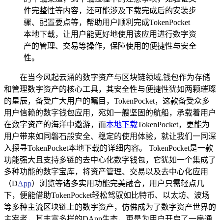
件完整性等内容，还可能涉及下载完成后的安装步
骤、配置要点等，帮助用户顺利完成TokenPocket
本地下载，让用户能更好地使用该应用进行数字资
产的管理、交易等操作，保障使用的便捷性与安全
性。
在当今风起云涌的数字资产与区块链领域,钱包作为存储
和管理数字资产的核心工具，其安全性与便捷性犹如两颗璀璨
的星辰，备受广大用户的瞩目，TokenPocket，这款备受众多
用户信赖的数字钱包应用，宛如一艘坚固的航船，承载着用户
在数字资产的海洋中遨游，而
本地下载
TokenPocket，更能为
用户带来如同磐石般安全、稳定的使用体验，就让我们一同深
入探寻TokenPocket本地下载的详细内容。 TokenPocket是一款
功能强大且支持多链的去中心化数字钱包，它犹如一个集成了
多种功能的数字宝库，将资产管理、交易以及去中心化应用
（D
App
）浏览等诸多实用功能完美融合，用户只需轻点几
下，便能借助TokenPocket轻松驾驭如比特币、以太坊、波场
等多种主流区块链上的数字资产，仿佛成为了数字资产世界的
主宰者，其丰富多样的DApp生态，更是为用户开启了一扇通