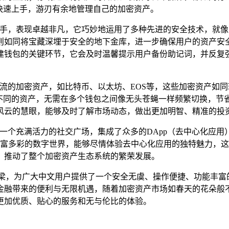
快速上手，游刃有余地管理自己的加密资产。
的选手，表现卓越非凡，它巧妙地运用了多种先进的安全技术，就
则如同将宝藏深埋于安全的地下金库，进一步确保用户的资产安
建钱包的关键环节，它会及时温馨提示用户备份助记词，并反复
主流的加密资产，如比特币、以太坊、EOS等，这些加密资产如
种不同的资产，无需在多个钱包之间像无头苍蝇一样频繁切换，节
风云的慧眼，能够及时了解市场动态，做出更加明智、精准的投
像一个充满活力的社交广场，集成了众多的DApp（去中心化应
富多彩的数字世界，能够尽情体验去中心化应用的独特魅力，这
，推动了整个加密资产生态系统的繁荣发展。
桥梁，为广大中文用户提供了一个安全无虞、操作便捷、功能丰富
金融带来的便利与无限机遇，随着加密资产市场如春天的花朵般不
更加优质、贴心的服务和无与伦比的体验。