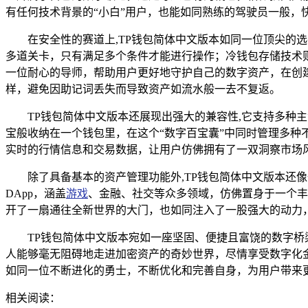
有任何技术背景的“小白”用户，也能如同熟练的驾驶员一般，
在安全性的赛道上,TP钱包简体中文版本如同一位顶尖
多道关卡，只有满足多个条件才能进行操作；冷钱包存储技术
一位耐心的导师，帮助用户更好地守护自己的数字资产，在创
样，避免因助记词丢失而导致资产如流水般一去不复返。
TP钱包简体中文版本还展现出强大的兼容性,它支持多种
宝般收纳在一个钱包里，在这个“数字百宝囊”中同时管理多
实时的行情信息和交易数据，让用户仿佛拥有了一双洞察市场
除了具备基本的资产管理功能外,TP钱包简体中文版本还
DApp，涵盖
游戏
、金融、社交等众多领域，仿佛置身于一个丰
开了一扇通往全新世界的大门，也如同注入了一股强大的动力
TP钱包简体中文版本宛如一座坚固、便捷且富饶的数字
人能够毫无阻碍地走进加密资产的奇妙世界，尽情享受数字化
如同一位不断进化的勇士，不断优化和完善自身，为用户带来
相关阅读：