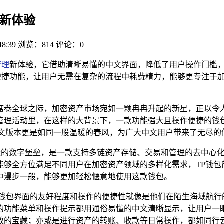
理新体验
48:39
浏览：814
评论：0
管理
新体验，它借助清晰易懂的中文界面，降低了用户操作门槛
便捷功能，让用户无需在复杂的流程中耗费精力，能够更专注于
席卷全球之际，加密资产市场宛如一颗冉冉升起的新星，正以令
管理活动里，在这样的大背景下，一款功能强大且操作便捷的钱
中文版本更是如同一股温暖的春风，为广大中文用户带来了无尽的
坚固而多功能的数字堡垒，是一款支持多链资产存储、交易和管理的去
能够全方位满足不同用户在加密资产领域的多样化需求，TP钱包
中漫步一般，能够更加轻松惬意地使用这款钱包。
,钱包界面的友好程度和操作的便捷性就像是他们在陌生海域航行
的功能菜单和操作提示都用通俗易懂的中文清晰显示，让用户一
散的宝藏；亦或是进行资产的转账、收款等日常操作，都如同行