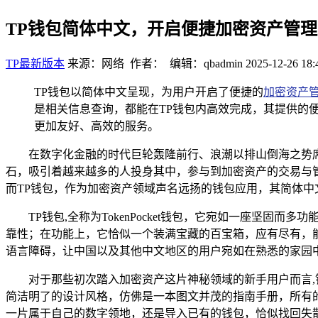
TP钱包简体中文，开启便捷加密资产管
TP最新版本
来源：网络 作者： 编辑：qbadmin
2025-12-26 18:
TP钱包以简体中文呈现，为用户开启了便捷的
加密资产
是相关信息查询，都能在TP钱包内高效完成，其提供的
更加友好、高效的服务。
在数字化金融的时代巨轮轰隆前行、浪潮以排山倒海之势
石，吸引着越来越多的人投身其中，参与到加密资产的交易与
而TP钱包，作为加密资产领域声名远扬的钱包应用，其简体
TP钱包,全称为TokenPocket钱包，它宛如一座
靠性；在功能上，它恰似一个装满宝藏的百宝箱，应有尽有，
语言障碍，让中国以及其他中文地区的用户宛如在熟悉的家园
对于那些初次踏入加密资产这片神秘领域的新手用户而言
简洁明了的设计风格，仿佛是一本图文并茂的指南手册，所有
一片属于自己的数字领地，还是导入已有的钱包，恰似找回失