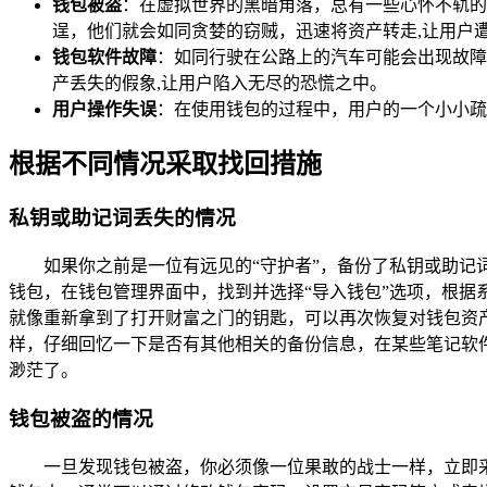
钱包被盗
：在虚拟世界的黑暗角落，总有一些心怀不轨的
逞，他们就会如同贪婪的窃贼，迅速将资产转走,让用户
钱包软件故障
：如同行驶在公路上的汽车可能会出现故障
产丢失的假象,让用户陷入无尽的恐慌之中。
用户操作失误
：在使用钱包的过程中，用户的一个小小疏
根据不同情况采取找回措施
私钥或助记词丢失的情况
如果你之前是一位有远见的“守护者”，备份了私钥或助记
钱包，在钱包管理界面中，找到并选择“导入钱包”选项，根
就像重新拿到了打开财富之门的钥匙，可以再次恢复对钱包资
样，仔细回忆一下是否有其他相关的备份信息，在某些笔记软
渺茫了。
钱包被盗的情况
一旦发现钱包被盗，你必须像一位果敢的战士一样，立即采