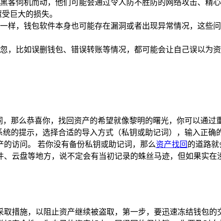
黑客伺机而动，他们可能会通过令人防不胜防的网络攻击、精心
遭受巨大的损失。
一样，钱包软件本身也可能存在漏洞或者出现异常情况，这些问
忽，比如误删钱包、错误转账等情况，都可能会让自己误以为资
词，那么恭喜你，找回资产的希望就像黎明的曙光，你可以通过重
据系统的提示，选择合适的导入方式（私钥或助记词），输入正确
产的访问。 若你没有备份私钥或助记词，那么
资产找回
的道路就
件、云盘等地方，说不定会有当初记录的蛛丝马迹，但如果实在没
取措施，以阻止资产继续被盗取，第一步，要迅速冻结钱包的交