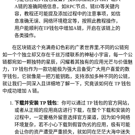
A链的准确网络信息，如RPC节点、链ID等关键内
容，教程还可能提及添加过程中的注意事项，如信
息准确无误、网络环境稳定等，按照此教程操作，
用户能顺利在TP钱包中增加A链，开启在该链上的
各类操作。
在区块链这个充满奇幻色彩的广袤世界里,不同的公链宛
如一个个独立却又存在千丝万缕联系的神秘小宇宙，每一个公
链都宛如一颗独特的星辰，闪耀着其独有的应用光芒与价值魅
力，TP 钱包作为一款功能极为强大且备受广大用户喜爱的数
字钱包，它就像是一把万能钥匙，支持添加多种不同的公链，
就让我们一同深入且详细地了解一下，究竟该如何在 TP 钱包
中成功增加 A 链。
下载并安装 TP 钱包
：你可以通过 TP 钱包的官方网站，
或者从正规的应用商店进行下载，在整个下载和安装的
过程中，一定要格外留意选择官方渠道，因为如今网络
环境复杂，若不小心下载到假冒伪劣的应用，极有可能
会让你的资产遭受严重损失，就如同在茫茫大海中迷失