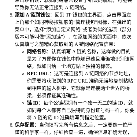
息出现错误，就如同给船只设置了错误的航线，可能会
导致你无法正常连接到 A 链网络。
添加 A 链到钱包
：回到 TP 钱包的主界面，点击界面左
上角那个如同神秘按钮般的“管理钱包”图标，在弹出的
菜单中，选择“添加自定义网络”或者类似的选项（部分
版本可能叫做“添加链”），在添加网络的页面中，依次
认真填写之前精心获取到的 A 链网络配置信息：
网络名称
：认真填写 A 链的名称，这样做的目的
是为了方便你在钱包中能够迅速且准确地识别该网
络，就如同给一个地方贴上独特的标签。
RPC URL
：这可是连接到 A 链网络的节点地址，
你需要将获取到的 RPC URL 准确无误地复制粘贴
到相应的输入框中，它就像是连接两个世界的桥
梁，必须保证其准确性。
链 ID
：每个公链都拥有一个独一无二的链 ID，就
如同每个人都有自己独特的身份证号码一样，你要
将 A 链的链 ID 准确填写到指定位置。
保存配置
：当你填写完所有信息之后，一定要像一位严
谨的科学家一样，仔细检查一遍，确保信息准确无误，