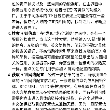
包的资产状况以及一些常用的功能选项，在主界面中，
你需要用心去寻找“发现”或者“浏览”等类似的功能入
口，由于不同版本的 TP 钱包在表述上可能会存在一些
差异，但它们大致的位置是相近的，找到之后，果断点
击进入该界面。
搜索 A 链信息
：在“发现”或者“浏览”界面中，会有一个
醒目的搜索框，点击这个搜索框，然后输入“A 链”相关
的信息，A 链的全称、英文简称等，倘若你不确定具体
的搜索关键词，不妨借助搜索引擎来查找 A 链的官方名
称和简称，搜索结果可能会如同繁星般显示出与 A 链相
关的应用、浏览器等内容，你需要像一位精明的探险家
一样，重点关注专门用于添加 A 链网络配置的内容。
获取 A 链网络配置
：经过一番仔细的搜寻，当你找到合
适的 A 链网络配置信息时，一般这些信息会包含网络名
称、RPC URL、链 ID 等关键内容，有些配置信息可能
会大方地直接显示在搜索结果的页面中，而有些则可能
需要你点击进入具体的链接才能获取，在这个过程中，
务必确保获取到的配置信息准确无误，因为一旦配置信