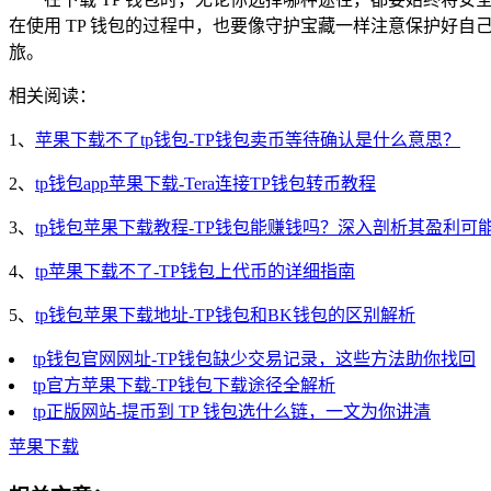
在使用 TP 钱包的过程中，也要像守护宝藏一样注意保护好自
旅。
相关阅读：
1、
苹果下载不了tp钱包-TP钱包卖币等待确认是什么意思？
2、
tp钱包app苹果下载-Tera连接TP钱包转币教程
3、
tp钱包苹果下载教程-TP钱包能赚钱吗？深入剖析其盈利可
4、
tp苹果下载不了-TP钱包上代币的详细指南
5、
tp钱包苹果下载地址-TP钱包和BK钱包的区别解析
tp钱包官网网址-TP钱包缺少交易记录，这些方法助你找回
tp官方苹果下载-TP钱包下载途径全解析
tp正版网站-提币到 TP 钱包选什么链，一文为你讲清
苹果下载