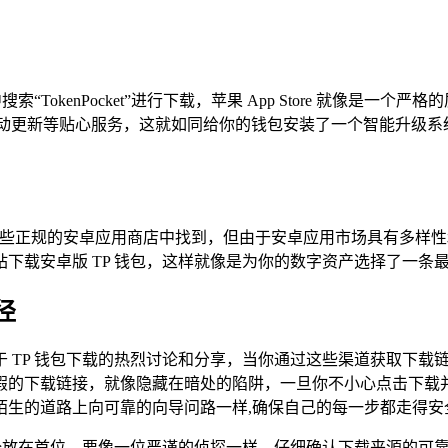
e 中搜索“TokenPocket”进行下载，苹果 App Store 
还能享受到自动更新等贴心服务，这就如同给你的钱包安装了一个智能
包也可以在一些正规的安卓应用商店中找到，但由于安卓应用市场具有
下载安卓版 TP 钱包，这样就像是为你的数字资产选择了一条最
径
 TP 钱包下载的热烈讨论和分享，当你通过这些渠道获取下
假的下载链接，就像隐藏在暗处的陷阱，一旦你不小心点击下载
陌生的道路上向可靠的向导问路一样,确保自己的每一步都走得安
安全放在首位，要像一位严谨的侦探一样，仔细确认下载来源的可