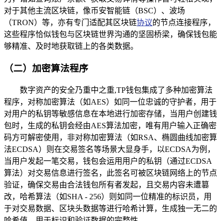
对于其他主流区块链，像币安智能链（BSC）、波场
（TRON）等，亦有专门适配其区块链
协议
的节点连接程序，
这些程序恰似钱包与区块链世界沟通的坚固桥梁，确保钱包能
够精准、及时地获取链上的各类数据。
（二）加密算法程序
数字资产的安全乃重中之重,TP钱包集成了多种加密算法
程序，对称加密算法（如AES）如同一位忠诚的守护者，用于
对用户的私钥等敏感信息在本地进行加密存储，当用户创建钱
包时，生成的私钥会经由AES算法加密，唯有用户输入正确密
码方可解密使用，非对称加密算法（如RSA、椭圆曲线加密算
法ECDSA）则在交易签名等场景大显身手，以ECDSA为例，
当用户发起一笔交易，钱包会运用用户的私钥（通过ECDSA
算法）对交易信息进行签名，此签名可被区块链网络上的节点
验证，确保交易由合法钱包所有者发起，且交易内容未遭篡
改，哈希算法（如SHA - 256）则如同一位精准的标识员，用
于对交易数据、区块头数据等进行哈希计算，生成独一无二的
哈希值，用于标识和验证数据的完整性。