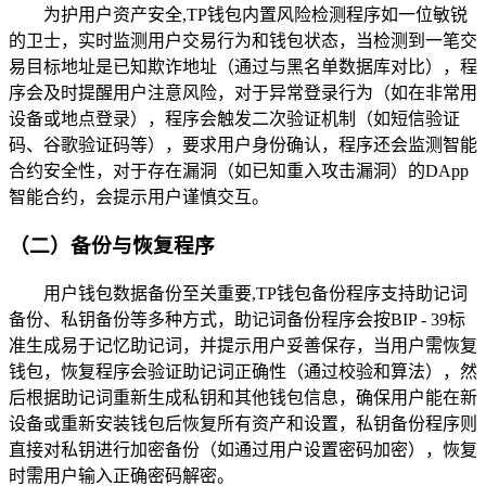
为护用户资产安全,TP钱包内置风险检测程序如一位敏锐
的卫士，实时监测用户交易行为和钱包状态，当检测到一笔交
易目标地址是已知欺诈地址（通过与黑名单数据库对比），程
序会及时提醒用户注意风险，对于异常登录行为（如在非常用
设备或地点登录），程序会触发二次验证机制（如短信验证
码、谷歌验证码等），要求用户身份确认，程序还会监测智能
合约安全性，对于存在漏洞（如已知重入攻击漏洞）的DApp
智能合约，会提示用户谨慎交互。
（二）备份与恢复程序
用户钱包数据备份至关重要,TP钱包备份程序支持助记词
备份、私钥备份等多种方式，助记词备份程序会按BIP - 39标
准生成易于记忆助记词，并提示用户妥善保存，当用户需恢复
钱包，恢复程序会验证助记词正确性（通过校验和算法），然
后根据助记词重新生成私钥和其他钱包信息，确保用户能在新
设备或重新安装钱包后恢复所有资产和设置，私钥备份程序则
直接对私钥进行加密备份（如通过用户设置密码加密），恢复
时需用户输入正确密码解密。