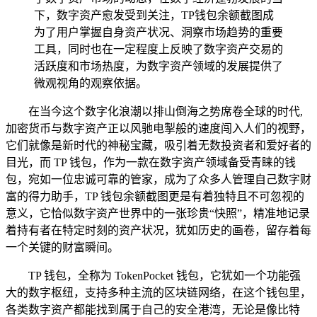
下，数字资产愈发受到关注，TP钱包余额截图成
为了用户掌握自身资产状况、洞察市场趋势的重要
工具，同时也在一定程度上反映了数字资产交易的
活跃度和市场热度，为数字资产领域的发展提供了
微观视角的观察依据。
在当今这个数字化浪潮以排山倒海之势席卷全球的时代,
加密货币与数字资产正以风驰电掣般的速度闯入人们的视野，
它们就像是新时代的神秘宝藏，吸引着无数投资者和爱好者的
目光，而 TP 钱包，作为一款在数字资产领域备受青睐的钱
包，宛如一位忠诚可靠的管家，成为了众多人管理自己数字财
富的得力助手，TP 钱包余额截图更是有着独特且不可忽视的
意义，它恰似数字资产世界中的一张珍贵“快照”，精准地记录
着持有者在特定时刻的资产状况，犹如历史的画卷，留存着每
一个关键的财富瞬间。
TP 钱包，全称为 TokenPocket 钱包，它犹如一个功能强
大的数字枢纽，支持多种主流的区块链网络，在这个钱包里，
各类数字资产都能找到属于自己的安全港湾，无论是像比特