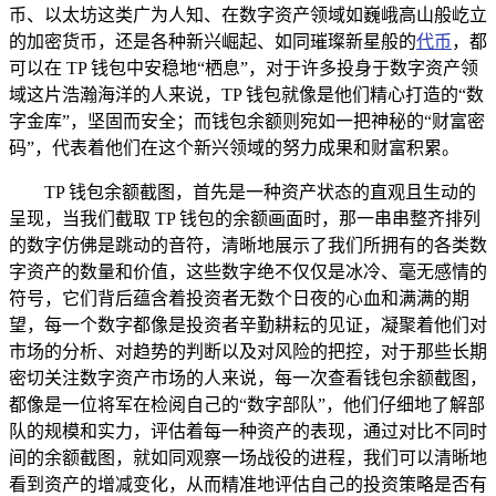
币、以太坊这类广为人知、在数字资产领域如巍峨高山般屹立
的加密货币，还是各种新兴崛起、如同璀璨新星般的
代币
，都
可以在 TP 钱包中安稳地“栖息”，对于许多投身于数字资产领
域这片浩瀚海洋的人来说，TP 钱包就像是他们精心打造的“数
字金库”，坚固而安全；而钱包余额则宛如一把神秘的“财富密
码”，代表着他们在这个新兴领域的努力成果和财富积累。
TP 钱包余额截图，首先是一种资产状态的直观且生动的
呈现，当我们截取 TP 钱包的余额画面时，那一串串整齐排列
的数字仿佛是跳动的音符，清晰地展示了我们所拥有的各类数
字资产的数量和价值，这些数字绝不仅仅是冰冷、毫无感情的
符号，它们背后蕴含着投资者无数个日夜的心血和满满的期
望，每一个数字都像是投资者辛勤耕耘的见证，凝聚着他们对
市场的分析、对趋势的判断以及对风险的把控，对于那些长期
密切关注数字资产市场的人来说，每一次查看钱包余额截图，
都像是一位将军在检阅自己的“数字部队”，他们仔细地了解部
队的规模和实力，评估着每一种资产的表现，通过对比不同时
间的余额截图，就如同观察一场战役的进程，我们可以清晰地
看到资产的增减变化，从而精准地评估自己的投资策略是否有