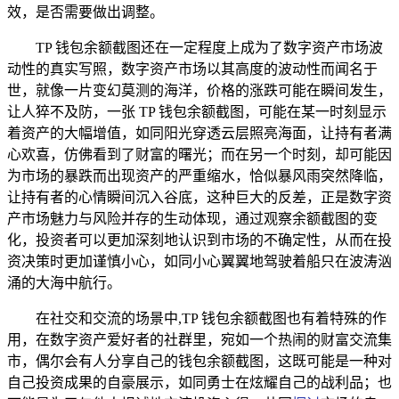
效，是否需要做出调整。
TP 钱包余额截图还在一定程度上成为了数字资产市场波
动性的真实写照，数字资产市场以其高度的波动性而闻名于
世，就像一片变幻莫测的海洋，价格的涨跌可能在瞬间发生，
让人猝不及防，一张 TP 钱包余额截图，可能在某一时刻显示
着资产的大幅增值，如同阳光穿透云层照亮海面，让持有者满
心欢喜，仿佛看到了财富的曙光；而在另一个时刻，却可能因
为市场的暴跌而出现资产的严重缩水，恰似暴风雨突然降临，
让持有者的心情瞬间沉入谷底，这种巨大的反差，正是数字资
产市场魅力与风险并存的生动体现，通过观察余额截图的变
化，投资者可以更加深刻地认识到市场的不确定性，从而在投
资决策时更加谨慎小心，如同小心翼翼地驾驶着船只在波涛汹
涌的大海中航行。
在社交和交流的场景中,TP 钱包余额截图也有着特殊的作
用，在数字资产爱好者的社群里，宛如一个热闹的财富交流集
市，偶尔会有人分享自己的钱包余额截图，这既可能是一种对
自己投资成果的自豪展示，如同勇士在炫耀自己的战利品；也