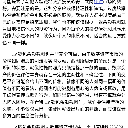
可能是为了与他人坦诚地交流投资心得，共同
探讨
市场的奥
秘，需要注意的是，这种分享应该保持理性和谨慎，过度炫耀
钱包余额可能会引起不必要的麻烦，就像在人群中过度暴露自
己的财富容易招来觊觎；我们也不能仅仅根据一张余额截图就
盲目地模仿他人的投资行为，因为每个人的投资情况和风险承
受能力都是不同的，就像每个人的体质不同，适合的运动方式
也不同一样。
TP 钱包余额截图也并非完全可靠，由于数字资产市场的
价格如同湍急的河流般实时变动，截图所显示的余额只是一个
瞬间的状态，就像拍摄的照片只能定格那一刻的画面，数字资
产的价值评估本身就存在一定的主观性和不确定性，不同的交
易平台可能会给出不同的价格，就像不同的人对同一幅画的价
值有不同的看法，截图也可能被别有用心的人伪造或篡改，用
于虚假宣传或欺诈行为，如同黑暗中的陷阱，稍有不慎就会让
人陷入困境，在看待 TP 钱包余额截图时，我们要保持清醒的
头脑，不能仅仅凭借一张截图就做出片面的判断，而应该综合
多方面的信息进行分析。
TP 钱包余额截图是数字资产世界中一个具有特殊意义的