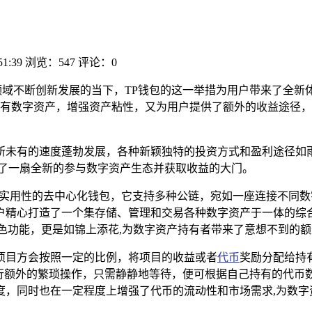
51:39
浏览：547
评论：0
领域不断创新发展的当下，TP钱包的这一举措为用户带来了全新
有数字资产，增强资产粘性，又为用户提供了额外的收益途径，
。
所未有的速度蓬勃发展，各种新颖独特的投资方式和盈利途径如雨
启了一扇全新的参与数字资产生态并获取收益的大门。
具创新性和实用性的去中心化钱包，它支持多种公链，宛如一座连接
户精心打造了一个集存储、管理和交易各种数字资产于一体的综
色功能，更是如锦上添花,为数字资产持有者带来了意想不到的
项目方会按照一定的比例，将项目的收益或者
代币
奖励分配给持
进行额外的繁琐操作，只需静静地等待，便可根据自己持有的代币
度，同时也在一定程度上增强了代币的流动性和市场需求,为数字