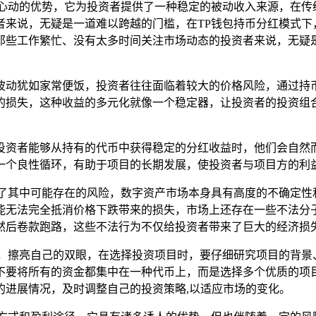
人心动的优势，它为投资者提供了一种稳定的被动收入来源，在传
者来说，无疑是一道难以跨越的门槛，在TP钱包持币分红模式下
那些工作繁忙、没有太多时间关注市场动态的投资者来说，无疑是
波动犹如家常便饭，投资者往往面临着较大的价格风险，通过持
的损失，这种收益的多元化就像一个稳定器，让投资者的投资组合
投资者能够从持有的代币中获得稳定的分红收益时，他们会自然
一个良性循环，有助于项目的长期发展，使投资者与项目方的利益
视了其中可能存在的风险，数字资产市场本身具有高度的不确定性
能无法完全抵消价格下跌带来的损失，市场上还存在一些不法分
然后卷款跑路，这些不法行为不仅给投资者带来了巨大的经济损失
惕，擦亮自己的双眼，在选择投资项目时，要仔细研究项目的背景
不要将所有的资金都集中在一种代币上，而是选择多个优质的项
的进展情况，及时调整自己的投资策略,以适应市场的变化。