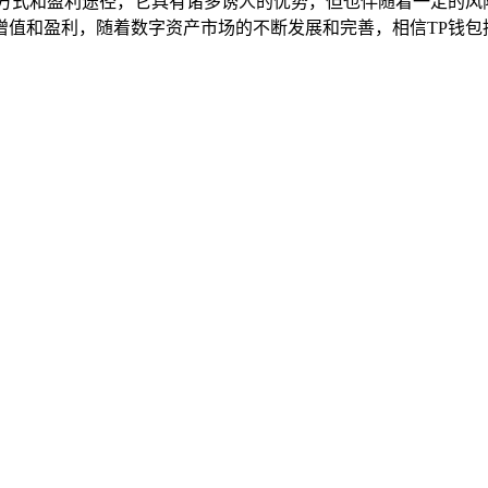
资方式和盈利途径，它具有诸多诱人的优势，但也伴随着一定的风
增值和盈利，随着数字资产市场的不断发展和完善，相信TP钱包
。