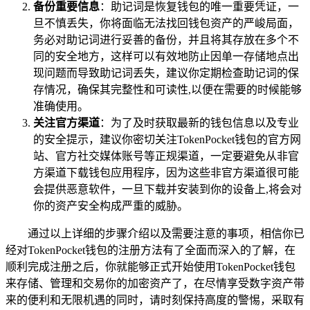
备份重要信息
：助记词是恢复钱包的唯一重要凭证，一
旦不慎丢失，你将面临无法找回钱包资产的严峻局面，
务必对助记词进行妥善的备份，并且将其存放在多个不
同的安全地方，这样可以有效地防止因单一存储地点出
现问题而导致助记词丢失，建议你定期检查助记词的保
存情况，确保其完整性和可读性,以便在需要的时候能够
准确使用。
关注官方渠道
：为了及时获取最新的钱包信息以及专业
的安全提示，建议你密切关注TokenPocket钱包的官方网
站、官方社交媒体账号等正规渠道，一定要避免从非官
方渠道下载钱包应用程序，因为这些非官方渠道很可能
会提供恶意软件，一旦下载并安装到你的设备上,将会对
你的资产安全构成严重的威胁。
通过以上详细的步骤介绍以及需要注意的事项，相信你已
经对TokenPocket钱包的注册方法有了全面而深入的了解，在
顺利完成注册之后，你就能够正式开始使用TokenPocket钱包
来存储、管理和交易你的加密资产了，在尽情享受数字资产带
来的便利和无限机遇的同时，请时刻保持高度的警惕，采取有