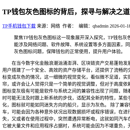
TP钱包灰色图标的背后，探寻与解决之道
TP手机钱包下载
来源：网络 作者： 编辑：qbadmin
2026-01-1
聚焦TP钱包灰色图标这一现象展开深入探究，TP钱包
能涉及网络问题、软件故障、系统设置等多方面因素，同
灰色图标问题，保障钱包的正常使用，提升用户体验。
在当今数字化金融浪潮汹涌澎湃、区块链资产交易蓬勃发
用户搭建了一个安全、高效的资产存储平台，还提供了流畅的
标变成灰色的情况，这一细微的视觉变化，看似微不足道，实则
帘，或许会让人觉得只是一个简单的视觉调整，但对于高度依
图标变灰极有可能是软件与系统之间的兼容性出现了问题，随
时可能无法及时跟上新系统的步伐，适配其全新的特性，某些
化，图标就可能如同迷失方向的船只，显示为灰色。 除了兼容
车，可能会因为各种意外状况出现数据损坏或程序错误，在进
失，又或者在使用过程中，突然遭遇异常断电，这就如同汽车
它被大量文件和应用程序占据时，系统可能会因为不堪重负，无