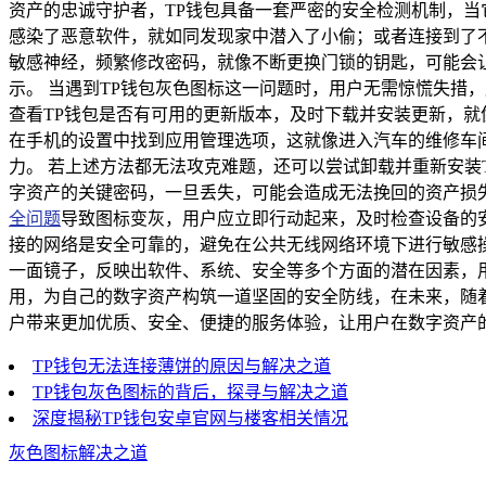
资产的忠诚守护者，TP钱包具备一套严密的安全检测机制，
感染了恶意软件，就如同发现家中潜入了小偷；或者连接到了
敏感神经，频繁修改密码，就像不断更换门锁的钥匙，可能会
示。 当遇到TP钱包灰色图标这一问题时，用户无需惊慌失措
查看TP钱包是否有可用的更新版本，及时下载并安装更新，就
在手机的设置中找到应用管理选项，这就像进入汽车的维修车间
力。 若上述方法都无法攻克难题，还可以尝试卸载并重新安装
字资产的关键密码，一旦丢失，可能会造成无法挽回的资产损
全问题
导致图标变灰，用户应立即行动起来，及时检查设备的
接的网络是安全可靠的，避免在公共无线网络环境下进行敏感操
一面镜子，反映出软件、系统、安全等多个方面的潜在因素，
用，为自己的数字资产构筑一道坚固的安全防线，在未来，随
户带来更加优质、安全、便捷的服务体验，让用户在数字资产
TP钱包无法连接薄饼的原因与解决之道
TP钱包灰色图标的背后，探寻与解决之道
深度揭秘TP钱包安卓官网与楼客相关情况
灰色图标解决之道