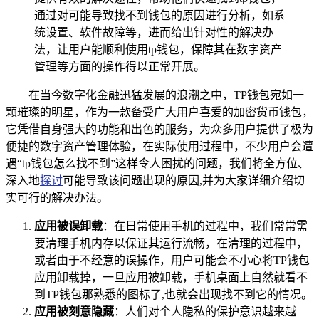
通过对可能导致找不到钱包的原因进行分析，如系
统设置、软件故障等，进而给出针对性的解决办
法，让用户能顺利使用tp钱包，保障其在数字资产
管理等方面的操作得以正常开展。
在当今数字化金融迅猛发展的浪潮之中，TP钱包宛如一
颗璀璨的明星，作为一款备受广大用户喜爱的加密货币钱包，
它凭借自身强大的功能和出色的服务，为众多用户提供了极为
便捷的数字资产管理体验，在实际使用过程中，不少用户会遭
遇“tp钱包怎么找不到”这样令人困扰的问题，我们将全方位、
深入地
探讨
可能导致该问题出现的原因,并为大家详细介绍切
实可行的解决办法。
应用被误卸载
：在日常使用手机的过程中，我们常常需
要清理手机内存以保证其运行流畅，在清理的过程中，
或者由于不经意的误操作，用户可能会不小心将TP钱包
应用卸载掉，一旦应用被卸载，手机桌面上自然就看不
到TP钱包那熟悉的图标了,也就会出现找不到它的情况。
应用被刻意隐藏
：人们对个人隐私的保护意识越来越