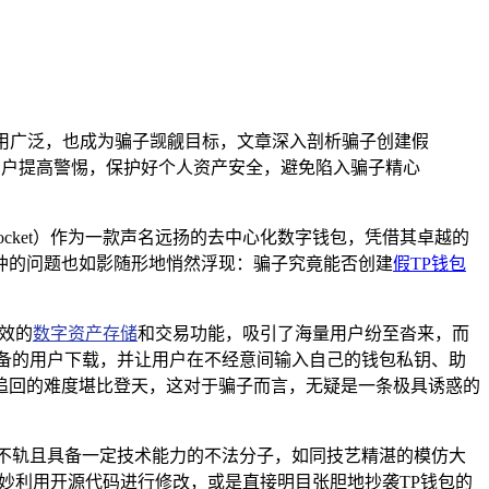
使用广泛，也成为骗子觊觎目标，文章深入剖析骗子创建假
用户提高警惕，保护好个人资产安全，避免陷入骗子精心
ocket）作为一款声名远扬的去中心化数字钱包，凭借其卓越的
忡的问题也如影随形地悄然浮现：骗子究竟能否创建
假TP钱包
效的
数字资产存储
和交易功能，吸引了海量用户纷至沓来，而
备的用户下载，并让用户在不经意间输入自己的钱包私钥、助
追回的难度堪比登天，这对于骗子而言，无疑是一条极具诱惑的
不轨且具备一定技术能力的不法分子，如同技艺精湛的模仿大
妙利用开源代码进行修改，或是直接明目张胆地抄袭TP钱包的