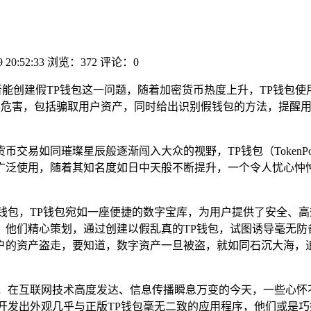
9 20:52:33
浏览：372
评论：0
能创建假TP钱包这一问题，随着加密货币热度上升，TP钱包
示其危害，包括骗取用户资产，同时给出识别假钱包的方法，提醒
交易如同璀璨星辰般逐渐闯入大众的视野，TP钱包（TokenP
广泛使用，随着其知名度如日中天般不断提升，一个令人忧心忡
钱包，TP钱包宛如一座便捷的数字宝库，为用户提供了安全、高
，他们精心策划，通过创建以假乱真的TP钱包，试图诱导毫无防
户的资产盗走，要知道，数字资产一旦被盗，就如同石沉大海，
力，在互联网技术高度发达、信息传播瞬息万变的今天，一些心怀
开发出外观几乎与正版TP钱包毫无二致的应用程序，他们或是巧