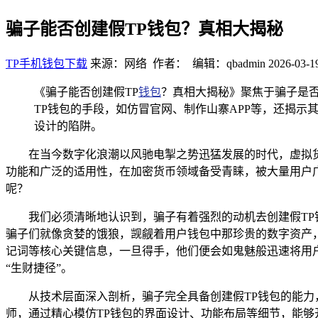
骗子能否创建假TP钱包？真相大揭秘
TP手机钱包下载
来源：网络 作者： 编辑：qbadmin
2026-03-1
《骗子能否创建假TP
钱包
？真相大揭秘》聚焦于骗子是否
TP钱包的手段，如仿冒官网、制作山寨APP等，还揭
设计的陷阱。
在当今数字化浪潮以风驰电掣之势迅猛发展的时代，虚拟货币
功能和广泛的适用性，在加密货币领域备受青睐，被大量用户
呢？
我们必须清晰地认识到，骗子有着强烈的动机去创建假TP
骗子们就像贪婪的饿狼，觊觎着用户钱包中那珍贵的数字资产
记词等核心关键信息，一旦得手，他们便会如鬼魅般迅速将用
“生财捷径”。
从技术层面深入剖析，骗子完全具备创建假TP钱包的能
师，通过精心模仿TP钱包的界面设计、功能布局等细节，能够