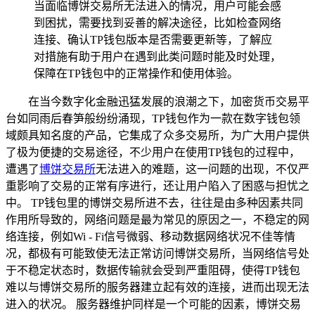
当面临博饼交易所无法进入的情况，用户可能会感
到困扰，需要找到妥善的解决途径，比如检查网络
连接、确认TP钱包版本是否需要更新等，了解应
对措施有助于用户在遇到此类问题时能及时处理，
保障在TP钱包中的正常操作和使用体验。
在当今数字化金融迅猛发展的浪潮之下，加密货币交易平
台如同雨后春笋般纷纷涌现，TP钱包作为一款在数字钱包领
域颇具知名度的产品，它集成了众多交易所，为广大用户提供
了极为便捷的交易途径，不少用户在使用TP钱包的过程中，
遭遇了
博饼交易所
无法进入的难题，这一问题的出现，不仅严
重影响了交易的正常有序进行，还让用户陷入了困惑与担忧之
中。 TP钱包里的博饼交易所进不去，往往是由多种因素共同
作用所导致的，网络问题是最为常见的原因之一，不稳定的网
络连接，例如Wi - Fi信号微弱、移动数据网络状况不佳等情
况，都极有可能致使无法正常访问博饼交易所，当网络信号处
于不稳定状态时，数据传输就会受到严重阻碍，使得TP钱包
难以与博饼交易所的服务器建立起有效的连接，进而出现无法
进入的状况。 服务器维护同样是一个可能的因素，博饼交易