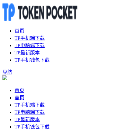
首页
TP手机端下载
TP电脑端下载
TP最新版本
TP手机钱包下载
导航
首页
首页
TP手机端下载
TP电脑端下载
TP最新版本
TP手机钱包下载