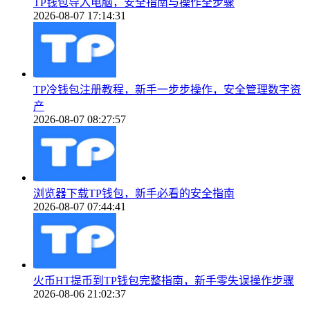
TP钱包导入电脑，安全指南与操作全步骤
2026-08-07 17:14:31
TP冷钱包注册教程，新手一步步操作，安全管理数字资
产
2026-08-07 08:27:57
浏览器下载TP钱包，新手必看的安全指南
2026-08-07 07:44:41
火币HT提币到TP钱包完整指南，新手零失误操作步骤
2026-08-06 21:02:37