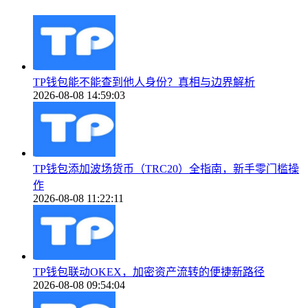
TP钱包能不能查到他人身份？真相与边界解析
2026-08-08 14:59:03
TP钱包添加波场货币（TRC20）全指南，新手零门槛操
作
2026-08-08 11:22:11
TP钱包联动OKEX，加密资产流转的便捷新路径
2026-08-08 09:54:04