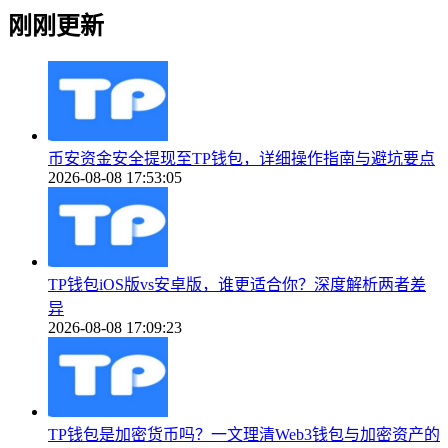
刚刚更新
币安资金安全提现至TP钱包，详细操作指南与避坑要点
2026-08-08 17:53:05
TP钱包iOS版vs安卓版，谁更适合你？深度解析两者差
异
2026-08-08 17:09:23
TP钱包是加密货币吗？一文理清Web3钱包与加密资产的