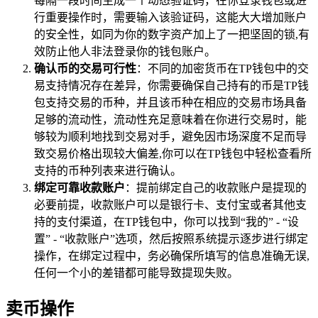
每隔一段时间生成一个动态验证码，在你登录钱包或进
行重要操作时，需要输入该验证码，这能大大增加账户
的安全性，如同为你的数字资产加上了一把坚固的锁,有
效防止他人非法登录你的钱包账户。
确认币的交易可行性
：不同的加密货币在TP钱包中的交
易支持情况存在差异，你需要确保自己持有的币是TP钱
包支持交易的币种，并且该币种在相应的交易市场具备
足够的流动性，流动性充足意味着在你进行交易时，能
够较为顺利地找到交易对手，避免因市场深度不足而导
致交易价格出现较大偏差,你可以在TP钱包中轻松查看所
支持的币种列表来进行确认。
绑定可靠收款账户
：提前绑定自己的收款账户是提现的
必要前提，收款账户可以是银行卡、支付宝或者其他支
持的支付渠道，在TP钱包中，你可以找到“我的” - “设
置” - “收款账户”选项，然后按照系统提示逐步进行绑定
操作，在绑定过程中，务必确保所填写的信息准确无误,
任何一个小的差错都可能导致提现失败。
卖币操作