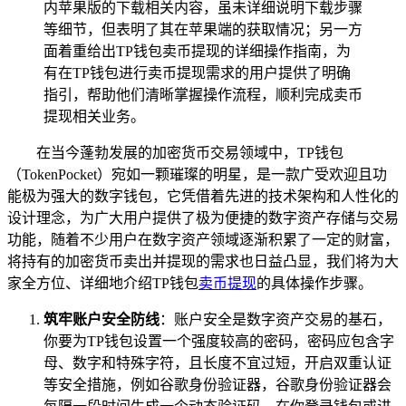
内苹果版的下载相关内容，虽未详细说明下载步骤
等细节，但表明了其在苹果端的获取情况；另一方
面着重给出TP钱包卖币提现的详细操作指南，为
有在TP钱包进行卖币提现需求的用户提供了明确
指引，帮助他们清晰掌握操作流程，顺利完成卖币
提现相关业务。
在当今蓬勃发展的加密货币交易领域中，TP钱包
（TokenPocket）宛如一颗璀璨的明星，是一款广受欢迎且功
能极为强大的数字钱包，它凭借着先进的技术架构和人性化的
设计理念，为广大用户提供了极为便捷的数字资产存储与交易
功能，随着不少用户在数字资产领域逐渐积累了一定的财富，
将持有的加密货币卖出并提现的需求也日益凸显，我们将为大
家全方位、详细地介绍TP钱包
卖币提现
的具体操作步骤。
筑牢账户安全防线
：账户安全是数字资产交易的基石，
你要为TP钱包设置一个强度较高的密码，密码应包含字
母、数字和特殊字符，且长度不宜过短，开启双重认证
等安全措施，例如谷歌身份验证器，谷歌身份验证器会