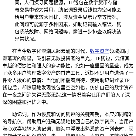
问，人们探寻问题根源，TP钱包在数字货币存储
与交易中较为常用，助记词登录后钱包为空可能会
给用户带来较大困扰，涉及资金显示异常等情况，
此问题可能源于多种因素，如助记词输入错误、钱
包系统故障、网络问题等，需进一步排查以解决该
异常状况。
在当今数字化浪潮风起云涌的时代，
数字资产
领域如同一
颗璀璨的新星，吸引着无数投资者的目光，TP钱包，凭借其
卓越的便捷性和强大的多功能性，宛如一座坚固的堡垒，成为
了众多用户管理数字资产的首选工具，近期不少用户遭遇了一
件令人揪心的事情：当他们怀揣着期待，使用助记词登录TP
钱包后，却惊讶地发现钱包里空空如也，仿佛自己的数字资产
在一夜之间消失得无影无踪,这一情况着实让用户们陷入了深
深的困惑和担忧之中。
助记词，作为恢复和访问钱包的关键密钥，本应如同精准
的导航仪，帮助用户准确无误地找回自己的数字资产，当用户
满心欢喜地输入助记词，脑海中浮现出熟悉的资产列表时，现