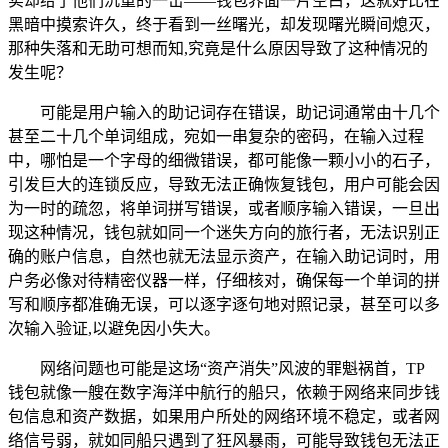
实却给了他们沉重的一击——钱包界面一片空白，这就好比在
黑暗中摸索许久，终于看到一丝曙光，却发现曙光瞬间熄灭，
那种失落和无助可想而知,究竟是什么原因导致了这种情况的
发生呢？
可能是用户输入的助记词存在错误，助记词通常由十几个
甚至二十几个单词组成，宛如一串复杂的密码，在输入过程
中，哪怕是一个字母的细微错误，都可能像一颗小小的石子，
引发巨大的连锁反应，导致无法正确恢复钱包，用户可能会因
为一时的疏忽，将单词拼写错误，或者顺序输入错误，一旦出
现这种情况，钱包就如同一个迷失方向的旅行者，无法识别正
确的账户信息，自然也就无法显示资产，在输入助记词时，用
户务必像对待精密仪器一样，仔细核对，确保每一个单词的拼
写和顺序都准确无误，可以逐字逐句地对照记录，甚至可以多
次输入验证,以避免因小失大。
网络问题也可能是这场“资产消失”风波的罪魁祸首，TP
钱包就像一艘在数字海洋中航行的船只，依赖于网络来同步钱
包信息和资产数据，如果用户所处的网络环境不稳定，或者网
络信号弱，就如同船只遇到了狂风暴雨，可能导致钱包无法正