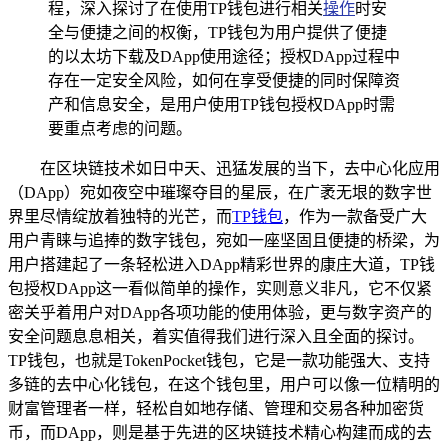
程，深入探讨了在使用TP钱包进行相关
操作
时安
全与便捷之间的权衡，TP钱包为用户提供了便捷
的以太坊下载及DApp使用途径；授权DApp过程中
存在一定安全风险，如何在享受便捷的同时保障资
产和信息安全，是用户使用TP钱包授权DApp时需
要重点考虑的问题。
在区块链技术如日中天、迅猛发展的当下，去中心化应用
（DApp）宛如夜空中璀璨夺目的星辰，在广袤无垠的数字世
界里尽情绽放着独特的光芒，而
TP钱包
，作为一款备受广大
用户青睐与追捧的数字钱包，宛如一座坚固且便捷的桥梁，为
用户搭建起了一条轻松进入DApp精彩世界的康庄大道，TP钱
包授权DApp这一看似简单的操作，实则意义非凡，它不仅紧
密关乎着用户对DApp各项功能的使用体验，更与数字资产的
安全问题息息相关，着实值得我们进行深入且全面的探讨。
TP钱包，也就是TokenPocket钱包，它是一款功能强大、支持
多链的去中心化钱包，在这个钱包里，用户可以像一位精明的
财富管理者一样，轻松自如地存储、管理和交易各种加密货
币，而DApp，则是基于先进的区块链技术精心构建而成的去