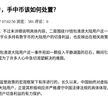
用户，手中币该如何处置？
7 07:02:50
浏览：581
评论：0
式，不过未详细说明具体内容，二是围绕TP钱包清退大陆用户这一
乎众多持有数字币的大陆用户的切身利益，也反映出在相关政策
钱包清退大陆用户这一事件宛如一颗投入平静湖面的巨石，瞬间引
成为了许多人心中急切渴望解决的难题。
相关监管政策的宏观框架下有序进行的，长久以来，中国始终对虚
退大陆用户，正是其积极响应并严格遵守中国法律法规的具体体现
用户切身利益的有力保护。