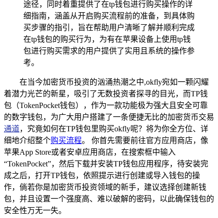
途径，同时着重提供了在tp钱包进行购买操作的详
细指南，涵盖从开启购买流程前的准备，到具体购
买步骤的指引，旨在帮助用户清晰了解并顺利完成
在tp钱包的购买行为，为有在苹果设备上使用tp钱
包进行购买需求的用户提供了实用且系统的操作参
考。
在当今加密货币投资的汹涌热潮之中,okfly宛如一颗闪耀
着潜力光芒的新星，吸引了无数投资者探寻的目光，而TP钱
包（TokenPocket钱包），作为一款功能极为强大且安全可靠
的数字钱包，为广大用户搭建了一条便捷无比的加密货币交易
通道
，究竟如何在TP钱包里购买okfly呢？将为你全方位、详
细地介绍整个
购买流程
。 你首先需要前往官方应用商店，像
苹果App Store或者安卓应用商店，在搜索框中输入
“TokenPocket”，然后下载并安装TP钱包应用程序，待安装完
成之后，打开TP钱包，依照提示进行创建或导入钱包的操
作，倘若你是加密货币投资领域的新手，建议选择创建新钱
包，并且设置一个强度高、难以破解的密码，以此确保钱包的
安全性万无一失。