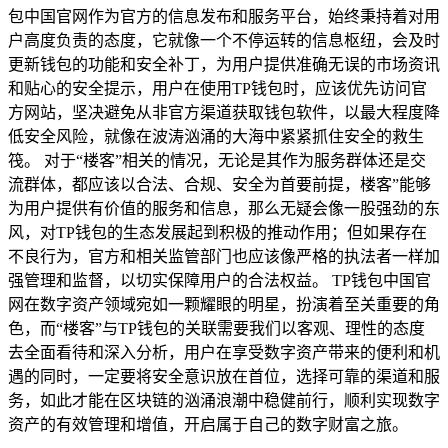
包中国官网作为官方的信息发布和服务平台，始终秉持着对用
户高度负责的态度，它就像一个不停运转的信息枢纽，会及时
更新钱包的功能和安全补丁，为用户提供准确无误的市场资讯
和贴心的安全提示，用户在使用TP钱包时，应该优先访问官
方网站，坚决避免从非官方渠道获取钱包软件，以最大程度降
低安全风险，就像在波涛汹涌的大海中紧紧抓住安全的救生
筏。 对于“楼客”相关的情况，无论是其作为服务群体还是交
流群体，都应该以合法、合规、安全为首要前提，楼客”能够
为用户提供有价值的服务和信息，那么无疑会像一股强劲的东
风，对TP钱包的生态发展起到积极的推动作用；但如果存在
不良行为，官方和相关监管部门也应该像严格的执法者一样加
强管理和监督，以切实保障用户的合法权益。 TP钱包中国官
网在数字资产领域宛如一颗耀眼的明星，扮演着至关重要的角
色，而“楼客”与TP钱包的关联需要我们以客观、理性的态度
去全面看待和深入分析，用户在享受数字资产带来的便利和机
遇的同时，一定要将安全意识放在首位，选择可靠的渠道和服
务，如此才能在区块链的汹涌浪潮中稳健前行，顺利实现数字
资产的有效管理和增值，开启属于自己的数字财富之旅。