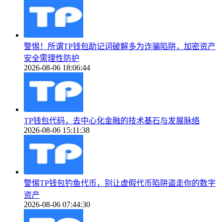
警惕！所谓TP钱包助记词破解多为诈骗陷阱，加密资产
安全需理性防护
2026-08-06 18:06:44
TP钱包代码，去中心化金融的技术基石与发展脉络
2026-08-06 15:11:38
警惕TP钱包钓鱼代币，别让虚假代币陷阱盗走你的数字
资产
2026-08-06 07:44:30