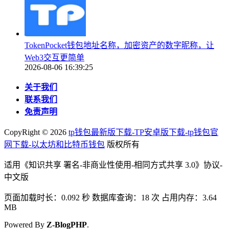
TokenPocket钱包地址名称，加密资产的数字昵称，让
Web3交互更简单
2026-08-06 16:39:25
关于我们
联系我们
免责声明
CopyRight ©
2026
tp钱包最新版下载-TP安卓版下载-tp钱包官
网下载-以太坊和比特币钱包
版权所有
适用《知识共享 署名-非商业性使用-相同方式共享 3.0》协议-
中文版
页面加载时长：0.092 秒 数据库查询：18 次 占用内存：3.64
MB
Powered By
Z-BlogPHP
.