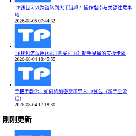
TP钱包可以跨链转到火币链吗？操作指南与关键注意事
项
2026-08-05 07:44:32
TP钱包怎么用USDT购买ETH？新手易懂的实操步骤
2026-08-04 18:45:55
手把手教你，如何将加密货币导入TP钱包（新手全流
程）
2026-08-04 17:18:30
刚刚更新