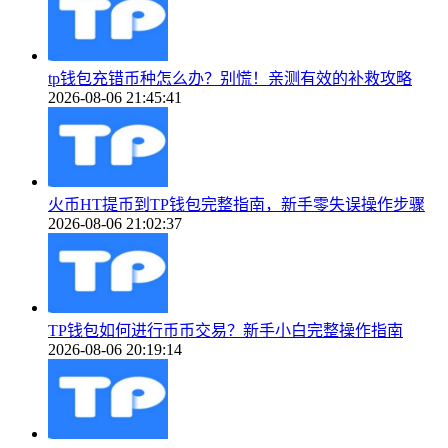
tp钱包充错币种怎么办？别慌！亲测有效的补救攻略
2026-08-06 21:45:41
火币HT提币到TP钱包完整指南，新手零失误操作步骤
2026-08-06 21:02:37
TP钱包如何进行币币交易？新手小白完整操作指南
2026-08-06 20:19:14