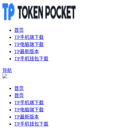
首页
TP手机端下载
TP电脑端下载
TP最新版本
TP手机钱包下载
导航
首页
首页
TP手机端下载
TP电脑端下载
TP最新版本
TP手机钱包下载