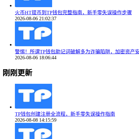
火币HT提币到TP钱包完整指南，新手零失误操作步骤
2026-08-06 21:02:37
警惕！所谓TP钱包助记词破解多为诈骗陷阱，加密资产
2026-08-06 18:06:44
刚刚更新
TP钱包创建注册全流程，新手零失误操作指南
2026-08-08 14:15:59