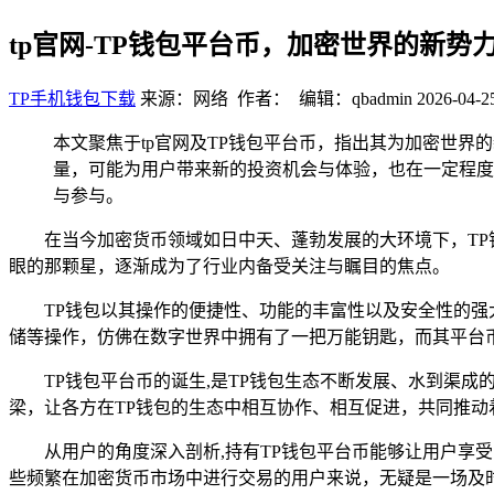
tp官网-TP钱包平台币，加密世界的新势
TP手机钱包下载
来源：网络 作者： 编辑：qbadmin
2026-04-2
本文聚焦于tp官网及TP钱包平台币，指出其为加密世
量，可能为用户带来新的投资机会与体验，也在一定程度
与参与。
在当今加密货币领域如日中天、蓬勃发展的大环境下，TP
眼的那颗星，逐渐成为了行业内备受关注与瞩目的焦点。
TP钱包以其操作的便捷性、功能的丰富性以及安全性的强
储等操作，仿佛在数字世界中拥有了一把万能钥匙，而其平台
TP钱包平台币的诞生,是TP钱包生态不断发展、水到渠
梁，让各方在TP钱包的生态中相互协作、相互促进，共同推动
从用户的角度深入剖析,持有TP钱包平台币能够让用户
些频繁在加密货币市场中进行交易的用户来说，无疑是一场及