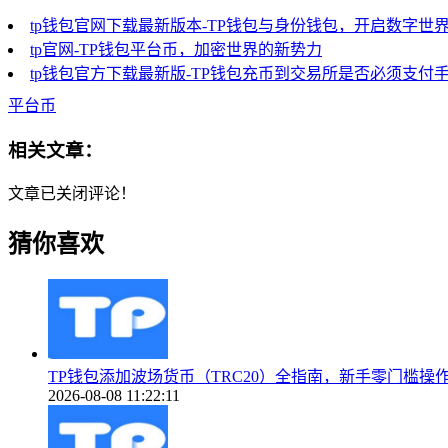
tp钱包官网下载最新版本-TP钱包与身份钱包，开启数字世
tp官网-TP钱包平台币，加密世界的新势力
tp钱包官方下载最新版-TP钱包充币到交易所是否必须支付
平台币
相关文章：
文章已关闭评论！
猜你喜欢
TP钱包添加波场货币（TRC20）全指南，新手零门槛操
2026-08-08 11:22:11