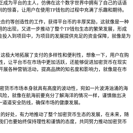
正成为平台的主人，仿佛在这个数字世界中拥有了自己的话语
到的惊喜，让用户在使用TP钱包的过程中充满了乐趣和期待。
能合约等创造性的工作，获得平台币的丰厚奖励，这就像是一种
的出现，又进一步推动了整个TP钱包生态的繁荣发展，形成
金投入到项目中，为项目的发展提供充足的资金保障，就像是为
，这极大地拓展了支付的多样性和便利性，想象一下，用户在购
性，让平台币在市场中更加活跃，还能够促进加密货币在现实
开展各种营销活动，提高品牌的知名度和影响力，就像是在市
加密货币市场本身就具有高度的波动性，宛如一片波涛汹涌的海
风险，就像在航海前要充分了解海洋的情况一样，谨慎做出决
一道道安全防线，确保市场的健康发展。
在的好处，有力地推动了整个加密货币生态的发展，在未来，随
我们也要始终保持理性和谨慎的态度，共同努力推动加密货币