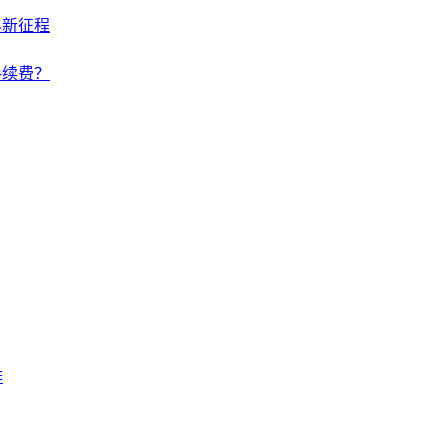
界新征程
手续费？
作