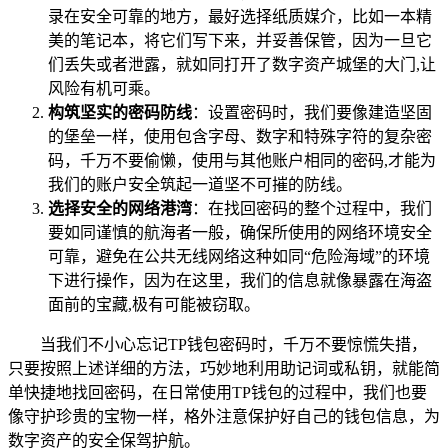
录在安全可靠的地方，最好选择纸质媒介，比如一本精
美的笔记本，将它们写下来，并妥善保管，因为一旦它
们丢失或者泄露，就如同打开了数字资产城堡的大门,让
风险有机可乘。
构筑坚实的密码防线
：设置密码时，我们要像建造坚固
的堡垒一样，使用包含字母、数字和特殊字符的复杂密
码，千万不要偷懒，使用与其他账户相同的密码,才能为
我们的账户安全筑起一道坚不可摧的防线。
选择安全的网络港湾
：在找回密码的整个过程中，我们
要如同谨慎的航海者一般，确保所使用的网络环境安全
可靠，避免在公共无线网络这种如同“危险海域”的环境
下进行操作，因为在这里，我们的信息就像暴露在海盗
面前的宝藏,极有可能被窃取。
当我们不小心忘记TP钱包密码时，千万不要惊慌失措，
只要按照上述详细的方法，巧妙地利用助记词或私钥，就能简
单快捷地找回密码，在日常使用TP钱包的过程中，我们也要
像守护珍贵的宝物一样，格外注意保护好自己的钱包信息，为
数字资产的安全保驾护航。