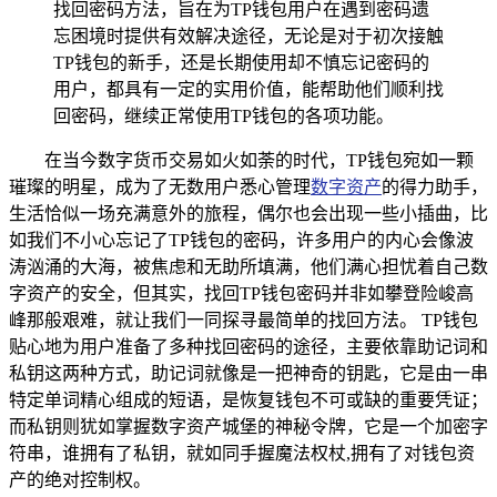
找回密码方法，旨在为TP钱包用户在遇到密码遗
忘困境时提供有效解决途径，无论是对于初次接触
TP钱包的新手，还是长期使用却不慎忘记密码的
用户，都具有一定的实用价值，能帮助他们顺利找
回密码，继续正常使用TP钱包的各项功能。
在当今数字货币交易如火如荼的时代，TP钱包宛如一颗
璀璨的明星，成为了无数用户悉心管理
数字资产
的得力助手，
生活恰似一场充满意外的旅程，偶尔也会出现一些小插曲，比
如我们不小心忘记了TP钱包的密码，许多用户的内心会像波
涛汹涌的大海，被焦虑和无助所填满，他们满心担忧着自己数
字资产的安全，但其实，找回TP钱包密码并非如攀登险峻高
峰那般艰难，就让我们一同探寻最简单的找回方法。 TP钱包
贴心地为用户准备了多种找回密码的途径，主要依靠助记词和
私钥这两种方式，助记词就像是一把神奇的钥匙，它是由一串
特定单词精心组成的短语，是恢复钱包不可或缺的重要凭证；
而私钥则犹如掌握数字资产城堡的神秘令牌，它是一个加密字
符串，谁拥有了私钥，就如同手握魔法权杖,拥有了对钱包资
产的绝对控制权。