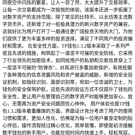
同夜空中闪烁的繁星，让人一目了然，大大提升了交易效率，
让每一次交易都成为一次愉悦的体验，该版本还进一步拓展了
对数字资产的支持范围，除了常见的比特币、以太坊等主流数
字货币外，还新增了对一些极具潜力的新兴数字资产的兼容，
这就好比为用户打开了一扇通往更广阔投资天地的大门，为他
们提供了更为丰富多样的投资选择，满足了不同用户的投资偏
好和需求。 在安全性方面，TP钱包1.3.2版本采取了一系列严
密且先进的措施，构筑起了一道坚不可摧的安全防线，它采用
了行业领先的加密技术，如同给用户的私钥和交易信息穿上了
一层坚不可破的“防弹衣”，对其进行多重加密保护，有效抵御
了各种潜在的信息泄露风险和资产被盗的威胁，新增的安全验
证机制，如指纹识别、面部识别等，宛如一位忠诚的卫士，为
钱包的安全保驾护航，这些先进的验证方式不仅提升了钱包的
安全性，更让用户在管理自己的数字资产时能够更加安心、放
心，无需再为资产安全问题而忧心忡忡。 用户体验也是TP钱
包1.3.2版本着重雕琢的方面，界面设计充分考虑了用户的使用
习惯和需求，更加人性化，仿佛是为每一位用户量身定制的贴
心伴侣，操作流程经过精心优化，简单易懂，即使是初次接触
数字钱包的新手用户，也能在短时间内快速上手，轻松驾驭，