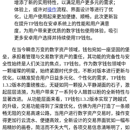
增添了新的实用特性，以满足用户更多元的需求；
体验上，或许对
操作
流程、界面设计等进行了优
化，让用户使用起来更加便捷、顺畅，此次更新旨
在提升TP钱包在安卓系统上的性能和用户满意
度，为用户带来更优质的数字钱包使用体验，吸引
更多安卓用户选择并持续使用TP钱包。
在当今瞬息万变的数字资产领域，钱包宛如一座坚固的堡
垒，承担着管理与交易数字资产的重任，其功能的完备性与安
全性始终是人们关注的焦点，TP钱包，作为数字钱包领域中
一颗璀璨的明星，始终紧跟时代步伐，不断对版本进行更新与
优化，以精准契合用户日益多元化、个性化的需求，TP钱包
1.3.2版本的重磅推出，无疑如同一颗投入平静湖面的石子，激
起层层涟漪，为用户带来了一系列令人翘首以盼的全新特性与
显著改进。 从功能层面来看，TP钱包1.3.2版本实现了跨越式
的升级，交易功能得到了深度优化，仿佛为用户打造了一条顺
畅无阻的交易高速公路，当用户进行数字资产交易时，操作变
得更加行云流水、便捷高效，全新设计的交易界面犹如一幅布
局精妙的画卷，简洁而不失大气，各项交易信息清晰明了，如