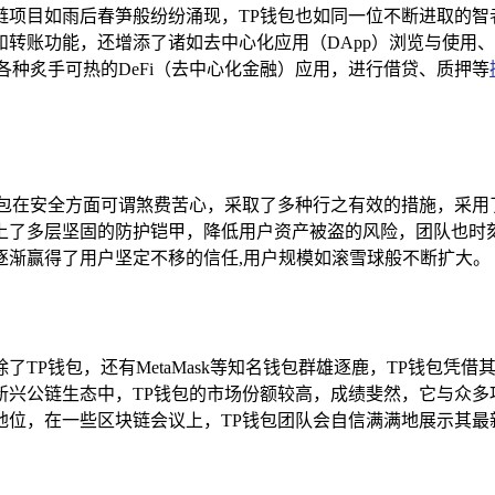
链项目如雨后春笋般纷纷涌现，TP钱包也如同一位不断进取的智
转账功能，还增添了诸如去中心化应用（DApp）浏览与使用、
各种炙手可热的DeFi（去中心化金融）应用，进行借贷、质押等
钱包在安全方面可谓煞费苦心，采取了多种行之有效的措施，采用
上了多层坚固的防护铠甲，降低用户资产被盗的风险，团队也时
逐渐赢得了用户坚定不移的信任,用户规模如滚雪球般不断扩大。
TP钱包，还有MetaMask等知名钱包群雄逐鹿，TP钱包凭
新兴公链生态中，TP钱包的市场份额较高，成绩斐然，它与众多
位，在一些区块链会议上，TP钱包团队会自信满满地展示其最