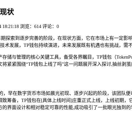
与现状
4 18:21:18
浏览：614
评论：0
早期探索到逐步完善的阶段，在现状方面，它在市场上有一定影
技术发展，TP钱包持续演进，未来发展既有机遇也有挑战，需
储与管理的核心关键工具，备受各界瞩目，TP钱包（TokenP
将紧紧围绕“TP钱包上线了吗”这一问题展开深入探讨,抽丝剥
发的，早在数字货币市场如晨光初现、逐步兴起的阶段，该团队便
致筹备，TP钱包在[具体上线时间]庄重正式上线，上线初期
方的界面设计和相对稳定可靠的性能,成功吸引了一批眼光独到的