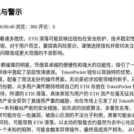
隐忧与警示
6:09:40
浏览：380
评论：0
象背后潜藏着诸多隐忧，ETH 滑落可能反映出钱包在安全防护、技术
视，对于用户而言，要提高风险意识，谨慎选择钱包并密切关注
问题造成更大范围的不良影响。
钱包宛如一颗璀璨的明星，凭借其卓越的便捷性和强大的功能性，吸引
中激起了层层惊涛骇浪。 TokenPocket 钱包以其独特的
境，配备了简洁友好的操作界面，无论是初涉加密领域的新手，还
，众多用户满怀期待地将自己的 ETH 存放在 TokenPock
待，所谓的 ETH 滑落，具体表现为用户的 ETH 资产在毫
全受到了直接而严重的威胁，也在市场上引发了对 TokenPo
尽管采取了一系列看似严密的安全措施，如先进的加密算法、多重签
然可能存在一些漏洞，被居心叵测的不法分子利用，黑客可能会
的风险，可能导致 ETH 滑落，以太坊的智能合约虽然为去中心
知的陷阱，可能会触发异常操作，最终造成资产损失。 从市场影响的角