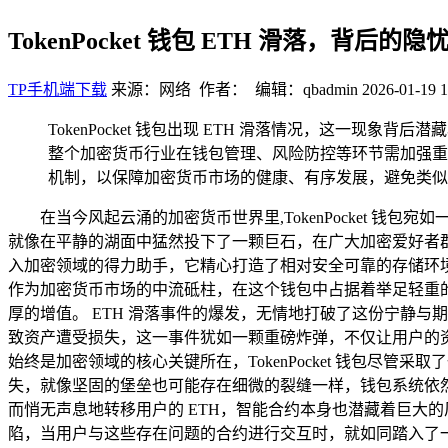
TokenPocket 钱包 ETH 滑落，背后的
TP手机端下载
来源：网络 作者： 编辑：qbadmin
2026-01-19 1
TokenPocket 钱包出现 ETH 滑落情况，这一现
整个加密货币行业在钱包管理、风险防控等环节需加强重
机制，以保障加密货币市场的健康、有序发展，避免类似
在当今风起云涌的加密货币世界里,TokenPocket 
就像在平静的湖面中猛然投下了一颗巨石，在广大加密爱好者群体
入加密领域的得力助手，它精心打造了相对安全可靠的存储环
作为加密货币市场的中流砥柱，在这个钱包中占据着举足轻重的份额
厚的增值。 ETH 滑落事件的爆发，无情地打破了这份宁静与期
致资产遭受损失，这一事件犹如一颗重磅炸弹，不仅让用户的资产安
始终是加密领域的核心关键所在，TokenPocket 钱包
失，就像坚固的堡垒也可能存在细微的裂缝一样，钱包系统依
而悄无声息地转移用户的 ETH，智能合约本身也潜藏着巨大
陷，当用户与这些存在问题的合约进行交互时，就如同踏入了一个未