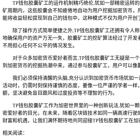
TP钱包胶囊矿工的运作机制精巧绝伦,犹如一部精密运转
矿周期内，这些胶囊会不知疲倦地自动为用户挖掘加密货币，
能将收益轻松提现到自己的钱包中，这种模式不仅为用户开创
除了操作方式简单便捷之外,TP钱包胶囊矿工还拥有令人
地确保用户的资产万无一失，胶囊矿工的挖矿算法经过了开发
不用担心任何不公平的情况发生。
对于众多加密货币爱好者而言,TP钱包胶囊矿工无疑是
到加密货币的挖掘热潮中来，通过参与胶囊矿工，用户可以像
我们必须保持清醒的头脑,充分认识到加密货币市场犹如
活动时，仍需时刻保持谨慎的态度，要像一位严谨的学者一样
额，坚决避免盲目跟风和过度投资等不理智的行为。
TP钱包胶囊矿工作为加密世界里的一种创新玩法,犹如
密爱好者的目光，在未来，随着区块链技术如同一辆高速行驶
财富和机遇，让我们满怀期待地共同迎接TP钱包胶囊矿工在
相关阅读：