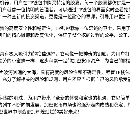
的机器，用户在TP钱包中购买特定的胶囊，每一个胶囊都仿佛是
用户就像一位精明的管理者，可以通过TP钱包的界面实时查看挖
了一种全新的投资渠道，更像是一位耐心的导师，引导用户更加
称赞的高度安全性和稳定性，TP钱包就像一位忠诚的卫士，采用
者们的精心雕琢和反复优化，保证了整个挖矿过程的公平、公正
一个具有极大吸引力的绝佳选择，它就像一把神奇的钥匙，为用户
勤劳的小蜜蜂一样，逐步积累一定的加密货币资产，为自己的财
一片波涛汹涌的大海，具有高度的风险性和不确定性，尽管TP钱
，充分了解相关的风险和规则，用户还应当根据自己的风险承受
一颗闪耀的明珠，为用户带来了全新的体验和宝贵的机遇，它以简
的列车不断向前发展，加密货币市场也将逐渐走向成熟和稳定，相
加密世界中创造更加辉煌灿烂的美好未来！