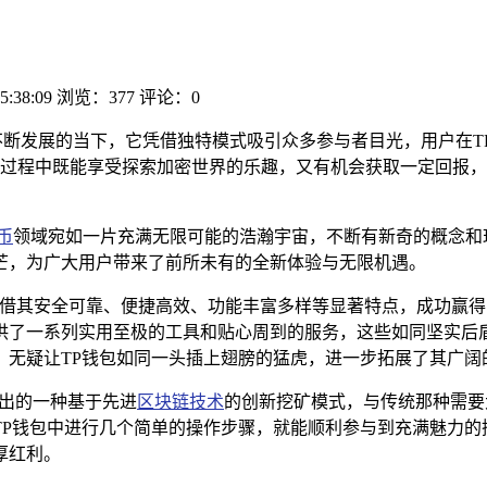
5:38:09
浏览：377
评论：0
不断发展的当下，它凭借独特模式吸引众多参与者目光，用户在T
过程中既能享受探索加密世界的乐趣，又有机会获取一定回报，
币
领域宛如一片充满无限可能的浩瀚宇宙，不断有新奇的概念和
芒，为广大用户带来了前所未有的全新体验与无限机遇。
，凭借其安全可靠、便捷高效、功能丰富多样等显著特点，成功赢
供了一系列实用至极的工具和贴心周到的服务，这些如同坚实后
，无疑让TP钱包如同一头插上翅膀的猛虎，进一步拓展了其广阔
推出的一种基于先进
区块链技术
的创新挖矿模式，与传统那种需要
TP钱包中进行几个简单的操作步骤，就能顺利参与到充满魅力的
厚红利。