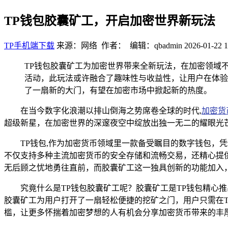
TP钱包胶囊矿工，开启加密世界新玩法
TP手机端下载
来源：网络 作者： 编辑：qbadmin
2026-01-22 1
TP钱包胶囊矿工为加密世界带来全新玩法，在加密领域
活动，此玩法或许融合了趣味性与收益性，让用户在体验
了一扇新的大门，有望在加密市场中掀起新的热度。
在当今数字化浪潮以排山倒海之势席卷全球的时代,
加密货
超级新星，在加密世界的深邃夜空中绽放出独一无二的耀眼光
TP钱包,作为加密货币领域里一款备受瞩目的数字钱包
不仅支持多种主流加密货币的安全存储和流畅交易，还精心提
无后顾之忧地勇往直前，而胶囊矿工这一独具创新的功能加入
究竟什么是TP钱包胶囊矿工呢？胶囊矿工是TP钱包精心
胶囊矿工为用户打开了一扇轻松便捷的挖矿之门，用户只需在
槛，让更多怀揣着加密梦想的人有机会分享加密货币带来的丰