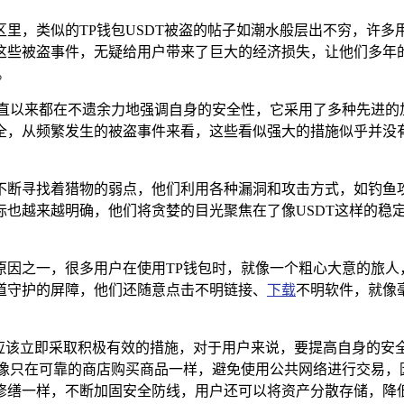
里，类似的TP钱包USDT被盗的帖子如潮水般层出不穷，许
这些被盗事件，无疑给用户带来了巨大的经济损失，让他们多年的
。
一直以来都在不遗余力地强调自身的安全性，它采用了多种先进的
全，从频繁发生的被盗事件来看，这些看似强大的措施似乎并没
不断寻找着猎物的弱点，他们利用各种漏洞和攻击方式，如钓鱼
标也越来越明确，他们将贪婪的目光聚焦在了像USDT这样的稳
原因之一，很多用户在使用TP钱包时，就像一个粗心大意的旅人
道守护的屏障，他们还随意点击不明链接、
下载
不明软件，就像
都应该立即采取积极有效的措施，对于用户来说，要提高自身的
就像只在可靠的商店购买商品一样，避免使用公共网络进行交易，
修缮一样，不断加固安全防线，用户还可以将资产分散存储，降低