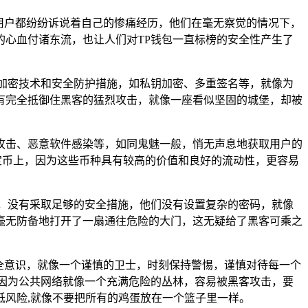
多用户都纷纷诉说着自己的惨痛经历，他们在毫无察觉的情况下，
心血付诸东流，也让人们对TP钱包一直标榜的安全性产生了
加密技术和安全防护措施，如私钥加密、多重签名等，就像为
有完全抵御住黑客的猛烈攻击，就像一座看似坚固的城堡，却被
攻击、恶意软件感染等，如同鬼魅一般，悄无声息地获取用户的
定币上，因为这些币种具有较高的价值和良好的流动性，更容易
，没有采取足够的安全措施，他们没有设置复杂的密码，就像
毫无防备地打开了一扇通往危险的大门，这无疑给了黑客可乘之
安全意识，就像一个谨慎的卫士，时刻保持警惕，谨慎对待每一个
因为公共网络就像一个充满危险的丛林，容易被黑客攻击，要
风险,就像不要把所有的鸡蛋放在一个篮子里一样。