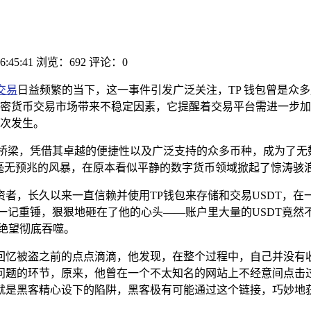
6:45:41
浏览：692
评论：0
交易
日益频繁的当下，这一事件引发广泛关注，TP 钱包曾是众多
密货币交易市场带来不稳定因素，它提醒着交易平台需进一步加
次发生。
的桥梁，凭借其卓越的便捷性以及广泛支持的众多币种，成为了无
毫无预兆的风暴，在原本看似平静的数字货币领域掀起了惊涛骇浪
者，长久以来一直信赖并使用TP钱包来存储和交易USDT，
一记重锤，狠狠地砸在了他的心头——账户里大量的USDT竟
绝望彻底吞噬。
回忆被盗之前的点点滴滴，他发现，在整个过程中，自己并没有
问题的环节，原来，他曾在一个不太知名的网站上不经意间点击
就是黑客精心设下的陷阱，黑客极有可能通过这个链接，巧妙地获