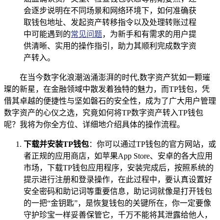
会逐步说明在不同场景和网络环境下，如何准确获
取钱包地址、发起资产转移指令以及处理转账过程
中可能遇到的
常见问题
，为新手和有需求的用户提
供清晰、实用的操作指引，助力其顺利完成数字资
产转入。
在当今数字化浪潮汹涌澎湃的时代,数字资产犹如一颗璀
璨的新星，在金融领域中散发着独特的魅力，而TP钱包，凭
借其卓越的便捷性与坚如磐石的安全性，成为了广大用户管理
数字资产的心仪之选，究竟如何将TP数字资产转入TP钱包
呢？我将为你全方位、详细地介绍具体的操作流程。
下载并安装TP钱包
：你可以通过TP钱包的官方网站，或
者正规的应用商店，如苹果App Store、安卓的各大应用
市场，下载TP钱包应用程序，安装完成后，按照系统的
提示进行注册和登录操作，在此过程中，要认真设置好
安全密码和助记词等重要信息，助记词就像是打开钱包
的一把“金钥匙”，是恢复钱包的关键所在，你一定要像
守护珍宝一样妥善保管它，千万不能将其泄露给他人，