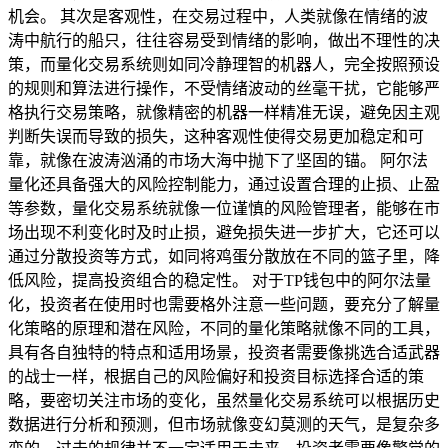
机会。 其次是客观性，在交易过程中，人类就像在情绪的波
涛中航行的船只，往往容易受到情绪的影响，做出不理性的决
策，而量化交易系统则如同冷静理智的机器人，完全按照预设
的规则和算法进行操作，不受情绪波动的丝毫干扰，它能够严
格执行交易策略，就像精密的机器一样精准无误，避免因主观
判断失误而导致的损失，这种客观性使得交易更加稳定和可
靠，就像在波涛汹涌的市场大海中抛下了坚固的锚。 阿尔法
量化还具备强大的风险控制能力，通过设置合理的止损、止盈
等参数，量化交易系统就像一位谨慎的风险管理者，能够在市
场出现不利变化时及时止损，避免损失进一步扩大，它还可以
通过分散投资等方式，如同将鸡蛋分散放在不同的篮子里，降
低风险，提高投资组合的稳定性。 对于TP钱包中的阿尔法量
化，投资者在使用时也需要格外注意一些问题，要充分了解量
化策略的原理和潜在风险，不同的量化策略就像不同的工具，
具有各自独特的特点和适用场景，投资者需要像挑选合适武器
的战士一样，根据自己的风险偏好和投资目标选择合适的策
略，要密切关注市场的变化，虽然量化交易系统可以根据历史
数据进行分析和预测，但市场就像变幻莫测的天气，是复杂多