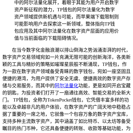
中的阿尔法量化展开，着眼于其能为用户开启数字
资产新征程的潜力，TP钱包的阿尔法量化为数字
资产领域提供新机遇与可能，而苹果端下载限制则
可能影响用户去探索这一新领域，整体指向TP钱
包应用及其中阿尔法量化在数字资产层面的应用价
值与当前面临的下载阻碍情况。
在当今数字化金融浪潮以排山倒海之势汹涌澎湃的时代，
数字资产交易领域宛如一片充满无限可能的创新海洋，各类新
颖的工具与精妙的策略如璀璨星辰般不断涌现，TP钱包，作
为一款在数字资产领域备受青睐的数字钱包，宛如一座坚固且
便捷的港湾，为用户提供了安全无虞、便捷高效的数字资产存
储与交易服务，而其中的
阿尔法量化
功能，更是如同开启宝藏
的钥匙，为投资者们打开了一扇通往高效、智能交易的全新大
门。 TP钱包，全称为TokenPocket钱包，它凭借丰富多样的功
能以及卓越非凡的用户体验，在数字资产的广阔天地中稳稳占
据了重要的一席之地，它就像一个包容万象的数字资产宝库，
支持多种主流数字资产，其中涵盖了如比特币、以太坊等备受
瞩目的热门币种，它还具备便捷的转账、收款等基础功能，为