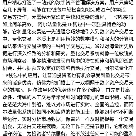
用户精心打造了一站式的数字资产管理解决方案，用户只需轻
点几下屏幕，就能在TP钱包中轻松自如地完成资产的存储、
交易等操作，无需经历繁琐的手续和复杂的流程，一切都变得
如此简单高效。 阿尔法量化是TP钱包中一项独具特色的功
能，它将量化交易这一先进理念巧妙地引入到数字资产交易之
中，量化交易，本质上是利用精妙的数学模型和强大的计算机
算法来进行交易决策的一种科学交易方式，通过对海量历史数
据进行深入细致的分析和研究，量化交易系统就像一位敏锐的
市场洞察者，能够精准地发现市场中的潜在规律和稍纵即逝的
机会，并根据预先设定好的策略自动执行交易，阿尔法量化在
TP钱包中的应用，让普通投资者也有机会享受到量化交易带
来的诸多优势，仿佛为他们插上了一双翱翔于数字资产交易天
空的翅膀。 阿尔法量化的优势体现在多个维度，首先是其高
效性，传统的人工交易常常受到时间和精力的双重限制，如同
在茫茫大海中划船，难以对市场进行实时、全面的监控，而阿
尔法量化系统则如同不知疲倦的智能卫士，能够24小时不间断
地运行，实时分析市场数据，像雷达一样及时捕捉每一个交易
机会，无论白天还是夜晚，无论工作日还是节假日，它都始终
坚守岗位，为投资者持续服务，绝不放过任何一个可能的盈利