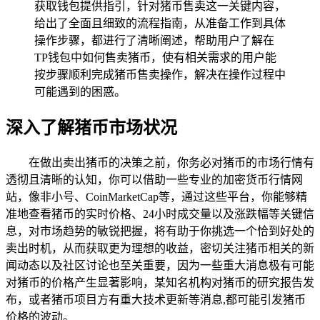
获取钱包提供指引，针对猪币售卖这一关键内容，
给出了全面且细致的流程指南，从准备工作到具体
操作步骤，都进行了清晰阐述，帮助用户了解在
TP钱包中如何售卖猪币，使有相关需求的用户能
按步骤顺利完成猪币售卖操作，解决在操作过程中
可能遇到的困惑。
深入了解猪币市场状况
在做出卖出猪币的决策之前，你务必对猪币的市场行情有
透彻且清晰的认知，你可以借助一些专业的加密货币行情网
站，像非小号、CoinMarketCap等，通过这些平台，你能够精
准地查看猪币的实时价格、24小时成交量以及涨跌幅等关键信
息，对市场趋势的敏锐把握，将有助于你挑选一个恰到好处的
卖出时机，从而获取更为理想的收益，密切关注猪币相关的新
闻动态以及社区讨论也至关重要，因为一些重大消息极有可能
对猪币的价格产生显著影响，某知名机构对猪币的研究报告发
布，或者猪币项目方有重大技术更新等消息,都可能引发猪币
价格的波动。