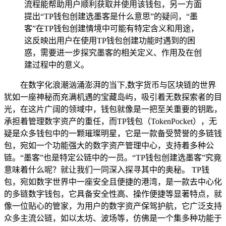
流程能帮助用户顺利获取并使用该钱包，另一方面
提出“TP钱包创建选墨客是什么意思”的疑问，“墨
客”在TP钱包创建情境中可能有特定含义和用途，
这反映出用户在使用TP钱包创建功能时遇到的困
惑，需要进一步探究墨客的相关定义、作用及在创
建过程中的意义。
在数字化浪潮汹涌澎湃的当下,数字货币与区块链的世界
犹如一座神秘而充满机遇的宝藏岛屿，吸引着无数探索者的目
光，在这片广阔的领域中，钱包就像是一把至关重要的钥匙，
承担着管理数字资产的重任，而TP钱包（TokenPocket），无
疑是众多钱包中的一颗璀璨明星，它是一款备受赞誉的多链钱
包，宛如一个功能强大的数字资产管理中心，支持着多种公
链。“墨客”也是特定公链中的一员。“TP钱包创建选墨客”究竟
意味着什么呢？就让我们一同深入探寻其中的奥秘。 TP钱
包，宛如数字世界中一座安全且便捷的港湾，是一款去中心化
的多链数字钱包，它具备安全性高、操作便捷等显著特点，就
像一位贴心的管家，为用户的数字资产保驾护航，它广泛支持
众多主流公链，如以太坊、波场等，仿佛是一个集多种功能于