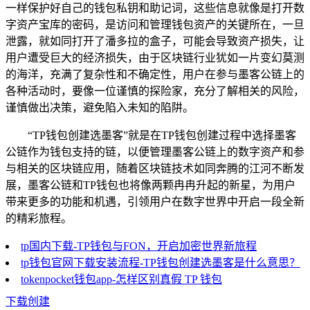
一样保护好自己的钱包私钥和助记词，这些信息就像是打开数
字资产宝库的密码，是访问和管理钱包资产的关键所在，一旦
泄露，就如同打开了潘多拉的盒子，可能会导致资产损失，让
用户遭受巨大的经济损失，由于区块链行业犹如一片变幻莫测
的海洋，充满了复杂性和不确定性，用户在参与墨客公链上的
各种活动时，要像一位谨慎的探险家，充分了解相关的风险，
谨慎做出决策，避免陷入未知的陷阱。
“TP钱包创建选墨客”就是在TP钱包创建过程中选择墨客
公链作为钱包支持的链，以便管理墨客公链上的数字资产和参
与相关的区块链应用，随着区块链技术如同奔腾的江河不断发
展，墨客公链和TP钱包也将像两颗冉冉升起的新星，为用户
带来更多的功能和机遇，引领用户在数字世界中开启一段全新
的精彩旅程。
tp国内下载-TP钱包与FON，开启加密世界新旅程
tp钱包官网下载安装流程-TP钱包创建选墨客是什么意思？
tokenpocket钱包app-怎样区别真假 TP 钱包
下载创建