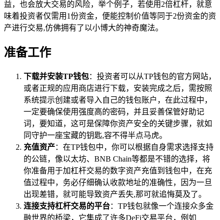
益，也会放大交易的风险，举个例子，若使用2倍杠杆，就意
味着投资者仅需用1份资金，便能控制价值等同于2份资金的资
产进行交易,仿佛拥有了以小博大的神奇魔法。
准备工作
下载并安装TP钱包
：投资者可以从TP钱包的官方网站，
或者正规的应用商店进行下载，安装完成之后，需按照
系统提示创建或者导入自己的钱包账户，在此过程中，
一定要确保使用强度高的密码，并且妥善保管好助记
词，要知道，这可是保障你资产安全的关键步骤，就如
同守护一座宝藏的钥匙,容不得半点马虎。
充值资产
：在TP钱包中，你可以根据自身需求选择支持
的公链，像以太坊、BNB Chain等都是不错的选择，将
你准备用于加杠杆交易的数字资产充值到钱包中，在充
值过程中，务必仔细确认收款地址的准确性，因为一旦
出现差错，就可能导致资产丢失,那可就追悔莫及了。
连接支持杠杆交易的平台
：TP钱包就像一个连接众多金
融世界的桥梁，它集成了许多DeFi交易平台，例如