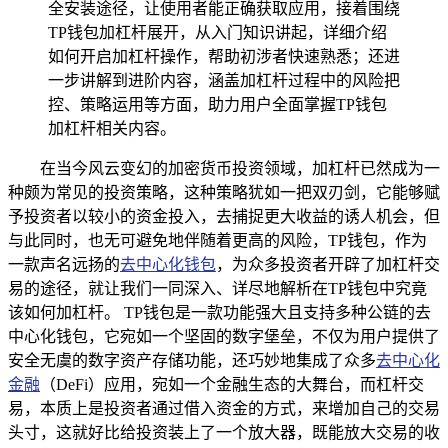
全安装途径，让使用者能正确获取应用，接着围绕
TP钱包加杠杆展开，从入门知识讲起，详细介绍
如何开启加杠杆操作，帮助初涉者快速熟悉；还进
一步讲解到进阶内容，涵盖加杠杆过程中的风险把
控、策略运用等方面，助力用户全面掌握TP钱包
加杠杆相关内容。
在当今风云变幻的加密货币投资领域，加杠杆已然成为一
种颇为常见的投资策略，这种策略犹如一把双刃剑，它能够赋
予投资者以较小的资金投入，去捕捉更大收益的诱人机会，但
与此同时，也无可避免地伴随着更高的风险，TP钱包，作为
一款声名远扬的
去中心化钱包
，为众多投资者开辟了加杠杆交
易的途径，就让我们一同深入、详尽地解析在TP钱包中究竟
该如何加杠杆。 TP钱包是一款功能强大且支持多种公链的去
中心化钱包，它宛如一个坚固的数字堡垒，不仅为用户提供了
安全无虞的数字资产存储功能，还巧妙地集成了众多
去中心化
金融
（DeFi）应用，宛如一个金融生态的大舞台，而杠杆交
易，本质上是投资者通过借入资金的方式，来增加自己的交易
头寸，这就好比给投资装上了一个放大器，既能放大交易的收