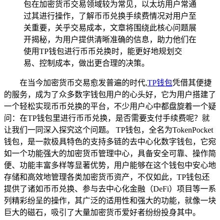
包在加密货币交易领域较为常见，以太坊用户常通
过其进行操作，了解币币兑换手续费情况对用户至
关重要，关乎交易成本，文章将围绕此核心问题展
开揭秘，为用户提供清晰准确的信息，助力他们在
使用TP钱包进行币币兑换时，能更好地规划交
易、控制成本，做出更合理的决策。
在当今加密货币交易愈发普遍的时代,
TP钱包
凭借其便捷
的服务，成为了众多数字钱包用户的心头好，它为用户搭建了
一个轻松实现币币兑换的平台，不少用户心中都盘旋着一个疑
问：在TP钱包里进行币币兑换，是否需要支付手续费呢？就
让我们一同深入探究这个问题。 TP钱包，全名为TokenPocket
钱包，是一款极具特色的支持多链的去中心化数字钱包，它宛
如一个功能强大的加密货币管理中心，具备安全可靠、操作简
便、功能丰富多样等显著优势，用户能够在这个钱包中安心地
存储和高效地管理各类加密货币资产，不仅如此，TP钱包还
提供了诸如币币兑换、参与去中心化金融（DeFi）项目等一系
列精彩纷呈的操作，其广泛的适用性和强大的功能，就像一块
巨大的磁石，吸引了大量加密货币爱好者纷纷投身其中。