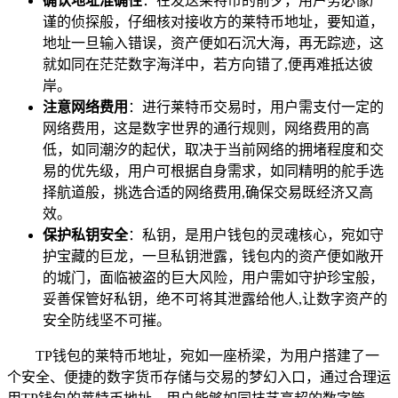
确认地址准确性
：在发送莱特币的前夕，用户务必像严
谨的侦探般，仔细核对接收方的莱特币地址，要知道，
地址一旦输入错误，资产便如石沉大海，再无踪迹，这
就如同在茫茫数字海洋中，若方向错了,便再难抵达彼
岸。
注意网络费用
：进行莱特币交易时，用户需支付一定的
网络费用，这是数字世界的通行规则，网络费用的高
低，如同潮汐的起伏，取决于当前网络的拥堵程度和交
易的优先级，用户可根据自身需求，如同精明的舵手选
择航道般，挑选合适的网络费用,确保交易既经济又高
效。
保护私钥安全
：私钥，是用户钱包的灵魂核心，宛如守
护宝藏的巨龙，一旦私钥泄露，钱包内的资产便如敞开
的城门，面临被盗的巨大风险，用户需如守护珍宝般，
妥善保管好私钥，绝不可将其泄露给他人,让数字资产的
安全防线坚不可摧。
TP钱包的莱特币地址，宛如一座桥梁，为用户搭建了一
个安全、便捷的数字货币存储与交易的梦幻入口，通过合理运