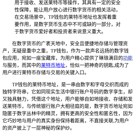
用于接收、发送莱特币等操作，其具有一定的安全
性保障，能让用户放心进行数字货币的相关活动，
在交易场景中，TP钱包的莱特币地址也发挥着重
要作用，是数字货币生态中不可或缺的一部分，对
于数字货币爱好者和投资者来说意义重大。
在数字货币的广袤天地中，安全且便捷地存储与管理资
产，无疑是重中之重，TP钱包，作为一款声名远扬的数字钱
包应用，宛如一座宝藏库，为用户精心提供了琳琅满目的
功能
与服务，而其中的
莱特币地址
，恰似一把神奇的钥匙,成为了
用户进行莱特币存储与交易的关键入口。
TP钱包的莱特币地址，是一串由数字和字母交织而成的
独特字符串，它如同现实生活中银行账户号码的数字孪生，却
又独具魅力，凭借这个地址，用户能够自如地接收、存储和发
送莱特币，与传统银行账户大相径庭的是，数字货币地址宛如
隐匿于数字丛林中的精灵，拥有更高的安全性和匿名性，因为
它巧妙地与用户的真实身份保持着距离，不直接关联,为用户
的资产披上了一层神秘的保护纱。