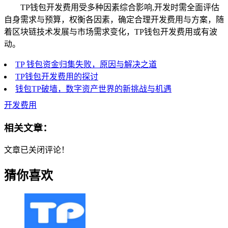
TP钱包开发费用受多种因素综合影响,开发时需全面评估
自身需求与预算，权衡各因素，确定合理开发费用与方案，随
着区块链技术发展与市场需求变化，TP钱包开发费用或有波
动。
TP 钱包资金归集失败，原因与解决之道
TP钱包开发费用的探讨
钱包TP破墙，数字资产世界的新挑战与机遇
开发费用
相关文章：
文章已关闭评论！
猜你喜欢