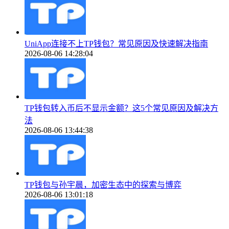
UniApp连接不上TP钱包？常见原因及快速解决指南
2026-08-06 14:28:04
TP钱包转入币后不显示金额？这5个常见原因及解决方
法
2026-08-06 13:44:38
TP钱包与孙宇晨，加密生态中的探索与博弈
2026-08-06 13:01:18