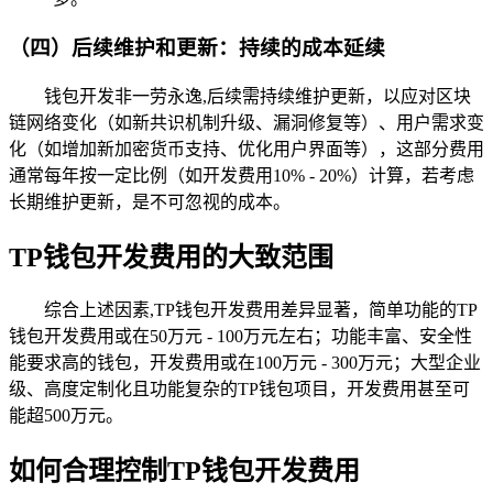
（四）后续维护和更新：持续的成本延续
钱包开发非一劳永逸,后续需持续维护更新，以应对区块
链网络变化（如新共识机制升级、漏洞修复等）、用户需求变
化（如增加新加密货币支持、优化用户界面等），这部分费用
通常每年按一定比例（如开发费用10% - 20%）计算，若考虑
长期维护更新，是不可忽视的成本。
TP钱包开发费用的大致范围
综合上述因素,TP钱包开发费用差异显著，简单功能的TP
钱包开发费用或在50万元 - 100万元左右；功能丰富、安全性
能要求高的钱包，开发费用或在100万元 - 300万元；大型企业
级、高度定制化且功能复杂的TP钱包项目，开发费用甚至可
能超500万元。
如何合理控制TP钱包开发费用