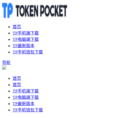
首页
TP手机端下载
TP电脑端下载
TP最新版本
TP手机钱包下载
导航
首页
首页
TP手机端下载
TP电脑端下载
TP最新版本
TP手机钱包下载