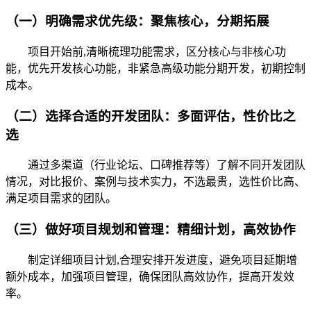
（一）明确需求优先级：聚焦核心，分期拓展
项目开始前,清晰梳理功能需求，区分核心与非核心功
能，优先开发核心功能，非紧急高级功能分期开发，初期控制
成本。
（二）选择合适的开发团队：多面评估，性价比之
选
通过多渠道（行业论坛、口碑推荐等）了解不同开发团队
情况，对比报价、案例与技术实力，不选最贵，选性价比高、
满足项目需求的团队。
（三）做好项目规划和管理：精细计划，高效协作
制定详细项目计划,合理安排开发进度，避免项目延期增
额外成本，加强项目管理，确保团队高效协作，提高开发效
率。