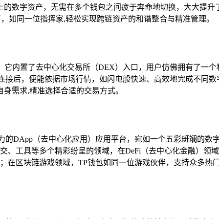
上的数字资产，无需在多个钱包之间疲于奔命地切换，大大提升了
20代币，如同一位指挥家,轻松实现跨链资产的和谐整合与精准管理。
”，它内置了去中心化交易所（DEX）入口，用户仿佛拥有了一
成功连接后，便能依据市场行情，如闪电般快速、高效地完成不同
自身需求,精准选择合适的交易方式。
力的DApp（去中心化应用）应用平台，宛如一个五彩斑斓的数
社交、工具等多个精彩纷呈的领域，在DeFi（去中心化金融）领
益；在区块链游戏领域，TP钱包如同一位游戏伙伴，支持众多热