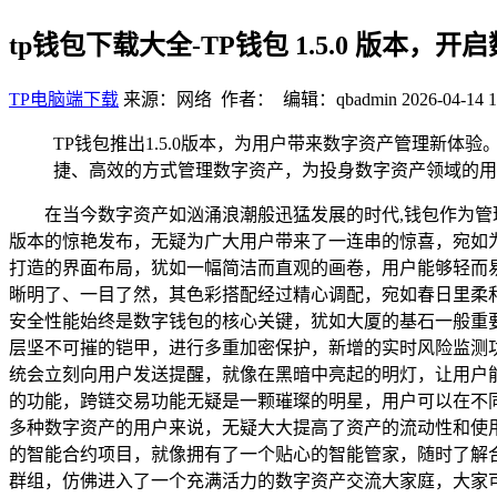
tp钱包下载大全-TP钱包 1.5.0 版本，
TP电脑端下载
来源：网络 作者： 编辑：qbadmin
2026-04-14 1
TP钱包推出1.5.0版本，为用户带来数字资产管理新
捷、高效的方式管理数字资产，为投身数字资产领域的用
在当今数字资产如汹涌浪潮般迅猛发展的时代,钱包作为管理
版本的惊艳发布，无疑为广大用户带来了一连串的惊喜，宛如为数
打造的界面布局，犹如一幅简洁而直观的画卷，用户能够轻而
晰明了、一目了然，其色彩搭配经过精心调配，宛如春日里柔
安全性能始终是数字钱包的核心关键，犹如大厦的基石一般重要，
层坚不可摧的铠甲，进行多重加密保护，新增的实时风险监测
统会立刻向用户发送提醒，就像在黑暗中亮起的明灯，让用户能够
的功能，跨链交易功能无疑是一颗璀璨的明星，用户可以在不
多种数字资产的用户来说，无疑大大提高了资产的流动性和使
的智能合约项目，就像拥有了一个贴心的智能管家，随时了解合约的
群组，仿佛进入了一个充满活力的数字资产交流大家庭，大家