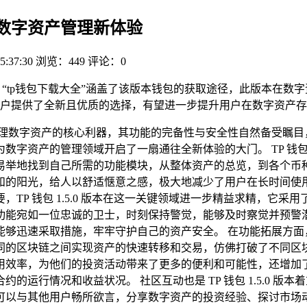
开启数字资产管理新体验
5:37:30
浏览：449
评论：0
体验。“tp钱包下载大全”涵盖了该版本钱包的获取途径，此版本在
户提供了全新且优质的选择，有望进一步提升用户在数字资产存
数字资产的核心利器，其功能的完备性与安全性自然备受瞩目，TP
字资产的管理领域开启了一扇通往全新体验的大门。 TP 钱包 1
易举地找到自己所需的功能模块，从整体资产的总览，到各个币
和的阳光，给人以舒适惬意之感，极大地减少了用户在长时间使
TP 钱包 1.5.0 版本在这一关键领域进一步精益求精，它采
功能宛如一位忠诚的卫士，时刻保持警觉，能够及时察觉并预警
迅速采取措施，牢牢守护自己的资产安全。 在功能拓展方面，TP 
同的区块链之间实现资产的快速转移和交易，仿佛打破了不同区
用效率，为他们的投资活动带来了更多的便利和可能性，还增加
运行情况和收益状况。 社区互动也是 TP 钱包 1.5.0 
可以与其他用户畅所欲言，分享数字资产的投资经验、探讨市场