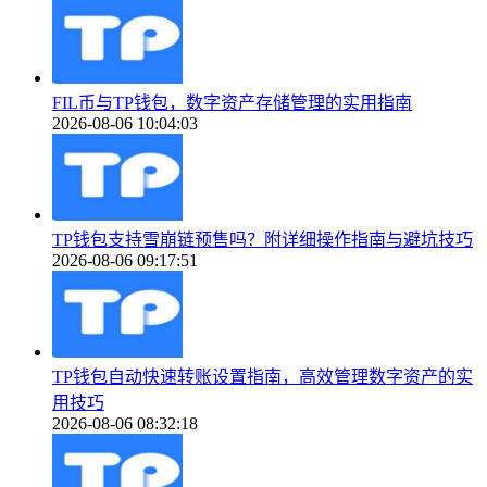
FIL币与TP钱包，数字资产存储管理的实用指南
2026-08-06 10:04:03
TP钱包支持雪崩链预售吗？附详细操作指南与避坑技巧
2026-08-06 09:17:51
TP钱包自动快速转账设置指南，高效管理数字资产的实
用技巧
2026-08-06 08:32:18