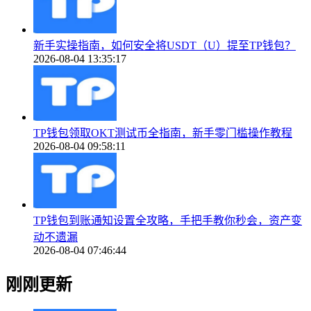
新手实操指南，如何安全将USDT（U）提至TP钱包？
2026-08-04 13:35:17
TP钱包领取OKT测试币全指南，新手零门槛操作教程
2026-08-04 09:58:11
TP钱包到账通知设置全攻略，手把手教你秒会，资产变
动不遗漏
2026-08-04 07:46:44
刚刚更新