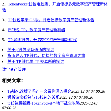
2、
TokenPocket钱包电脑版，开启便捷多元数字资产管理新体
验
3、
TP钱包苹果iOS版，开启便捷数字资产管理新体验
4、
币钱包 TP，数字资产管理新利器
5、
TP 聪明钱包，开启数字资产管理新时代
关于tp钱包没有通道的探讨
货币导入 TP 钱包，便捷的数字资产管理之旅
关于 TP 钱包里 TP 交易所的探讨
数字资产管理
相关文章：
Tp钱包改版了吗？一文带你深入探究
2025-12-07 07:00:26
解析波宝钱包与Tp钱包的关系
2025-12-07 07:00:26
tp钱包最新版-TokenPocket本地下载全攻略
2025-12-07
07:00:26