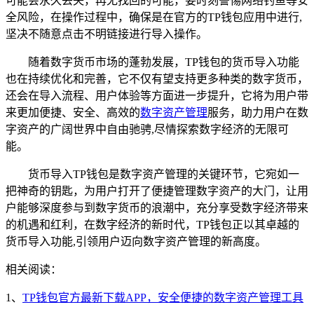
可能会永久丢失，再无找回的可能，要时刻警惕网络钓鱼等安
全风险，在操作过程中，确保是在官方的TP钱包应用中进行,
坚决不随意点击不明链接进行导入操作。
随着数字货币市场的蓬勃发展，TP钱包的货币导入功能
也在持续优化和完善，它不仅有望支持更多种类的数字货币，
还会在导入流程、用户体验等方面进一步提升，它将为用户带
来更加便捷、安全、高效的
数字资产管理
服务，助力用户在数
字资产的广阔世界中自由驰骋,尽情探索数字经济的无限可
能。
货币导入TP钱包是数字资产管理的关键环节，它宛如一
把神奇的钥匙，为用户打开了便捷管理数字资产的大门，让用
户能够深度参与到数字货币的浪潮中，充分享受数字经济带来
的机遇和红利，在数字经济的新时代，TP钱包正以其卓越的
货币导入功能,引领用户迈向数字资产管理的新高度。
相关阅读：
1、
TP钱包官方最新下载APP，安全便捷的数字资产管理工具