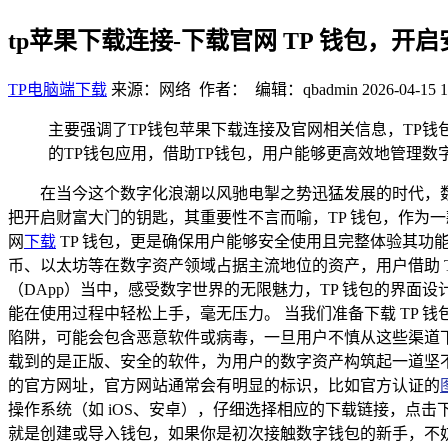
tp苹果下载连接-下载官网 TP 钱包，
TP电脑端下载
来源：网络 作者： 编辑：qbadmin
2026-04-15 1
主要强调了TP钱包苹果下载连接及官网相关信息，TP
的TP钱包应用，借助TP钱包，用户能够更高效地管理
在当今这个数字化浪潮以风驰电掣之势迅猛发展的时代，
把开启财富大门的钥匙，其重要性不言而喻，TP 钱包，作为
网
下载
TP 钱包，更是确保用户能够安全使用且完整体验其功能的
币、以太坊等在数字资产领域占据主流地位的资产，用户借助 
（DApp）当中，感受数字世界的无限魅力，TP 钱包的界
能在使用过程中轻松上手，毫无压力。 当我们准备下载 TP
陷阱，可能会包含恶意软件或病毒，一旦用户不慎从这些渠道
载到的是正版、安全的软件，为用户的数字资产构筑起一道坚不可
的官方网址，官方网站通常会有明显的标识，比如官方认证的
操作系统（如 iOS、安卓），仔细选择相应的下载链接，点击
就是创建或导入钱包，如果你是初次接触数字钱包的新手，不