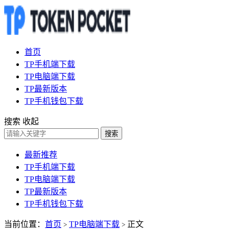
首页
TP手机端下载
TP电脑端下载
TP最新版本
TP手机钱包下载
搜索
收起
搜索
最新推荐
TP手机端下载
TP电脑端下载
TP最新版本
TP手机钱包下载
当前位置：
首页
TP电脑端下载
正文
>
>