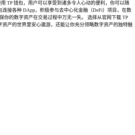
用 TP 钱包，用户可以享受到诸多令人心动的便利，你可以随
各种 DApp，积极参与去中心化金融（DeFi）项目，在数
你的数字资产在交易过程中万无一失。 选择从官网下载 TP
字资产的世界里安心遨游，还能让你充分领略数字资产的独特魅