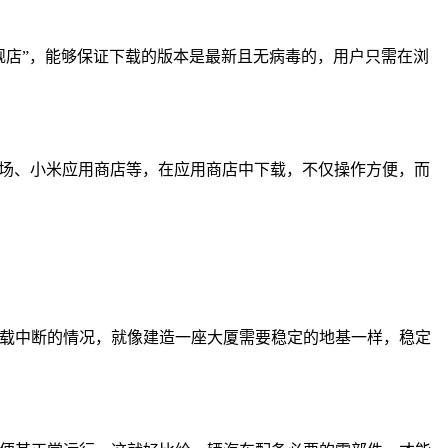
舰店”，能够保证下载的版本是最新且无病毒的，用户只需在浏
应用市场、小米应用商店等，在应用商店中下载，不仅操作方便，而
下载中断的情况，就像建造一座大厦需要稳定的地基一样，稳定