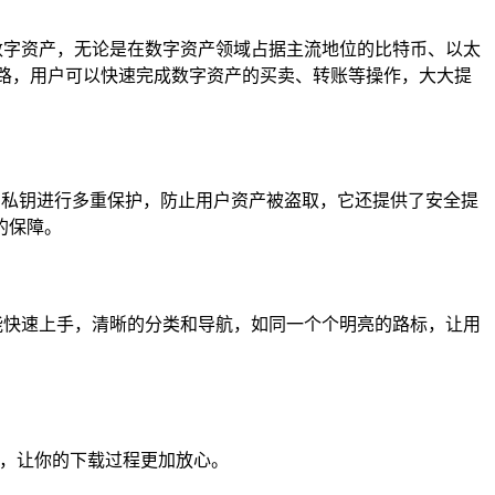
的数字资产，无论是在数字资产领域占据主流地位的比特币、以太
路，用户可以快速完成数字资产的买卖、转账等操作，大大提
户的私钥进行多重保护，防止用户资产被盗取，它还提供了安全提
的保障。
也能快速上手，清晰的分类和导航，如同一个个明亮的路标，让用
样，让你的下载过程更加放心。