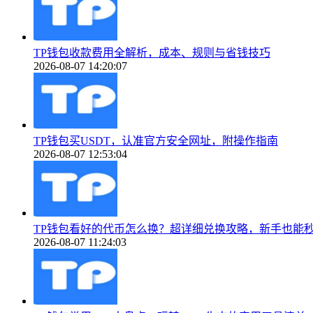
TP钱包收款费用全解析，成本、规则与省钱技巧
2026-08-07 14:20:07
TP钱包买USDT，认准官方安全网址，附操作指南
2026-08-07 12:53:04
TP钱包看好的代币怎么换？超详细兑换攻略，新手也能
2026-08-07 11:24:03