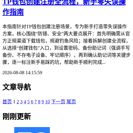
TP钱包创建注册全流程，新手零失误操
作指南
本指南针对TP钱包创建注册场景，专为新手打造零失误操作
方案，核心围绕“防错、安全”两大要点展开：首先明确需从官
方正规渠道下载钱包，规避钓鱼风险；接着拆解创建全流程，
从选择“创建钱包”入口，到设置密码、备份助记词（强调手写
备份、不存电子设备、牢记顺序），再到确认助记词等关键步
骤，逐一标注新手易踩的坑，帮助新手顺利完成...
2026-08-08 14:15:59
文章导航
首页
1
2
3
4
5
6
7
8
9
10
下一页
尾页
刚刚更新